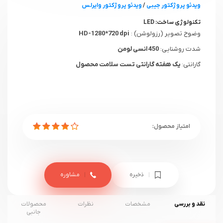
ویدئو پروژکتور جیبی
/
ویدئو پروژکتور وایرلس
تکنولوژی ساخت:
LED
وضوح تصویر (رزولوشن) :
HD-1280*720 dpi
شدت روشنایی:
450 انسی لومن
گارانتی:
یک هفته گارانتی تست سلامت محصول
ذخیره
مشاوره
نقد و بررسی
مشخصات
نظرات
محصولات
جانبی