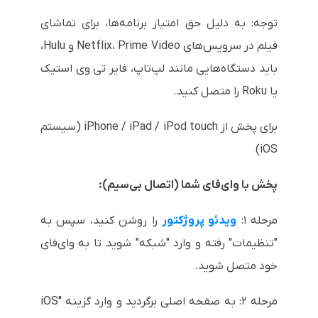
توجه: به دلیل حق امتیاز برنامه‌ها، برای تماشای
فیلم در سرویس‌های Netflix، Prime Video و Hulu،
باید دستگاه‌هایی مانند لپ‌تاپ، فایر تی وی استیک
یا Roku را متصل کنید.
برای پخش از iPhone / iPad / iPod touch (سیستم
iOS)
پخش با وای‌فای شما (اتصال بی‌سیم):
مرحله ۱:
ویدئو پروژکتور
را روشن کنید، سپس به
"تنظیمات" رفته و وارد "شبکه" شوید تا به وای‌فای
خود متصل شوید.
مرحله ۲: به صفحه اصلی برگردید و وارد گزینه "iOS