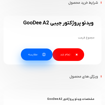
شرایط خرید محصول
ویدئو پروژکتور جیبی GooDee A2
مجموع قیمت
مقایسه
ویژگی های محصول
مشخصات ویدئو پروژکتور GooDee A2