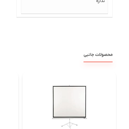
نداره
محصولات جانبی
پرده ن