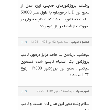
برخلاف پروژکتورهای قدیمی این مدل از
منبع نور LID برخورداره با طول عمر 50000
ساعت که تقریبا میشه گفت دایمیه ولی در
صورت نیاز قطعا در بازارموجوده.
مقصود خلیقی
سه شنبه 02 تیر 1405 - 13:28
0
0
ببخشید درپاسخ به حامد عزیز درمورد لامپ
پروژکتور یک اشتباه تایپی شده تصحیح
میکنم : منبع نور پروژکتور HY300 ازنوع
LED میباشد.
مدیر سایت
یکشنبه 07 تیر 1405 - 09:29
0
0
سلام وقت بخیر این مدل led هست و لامپ