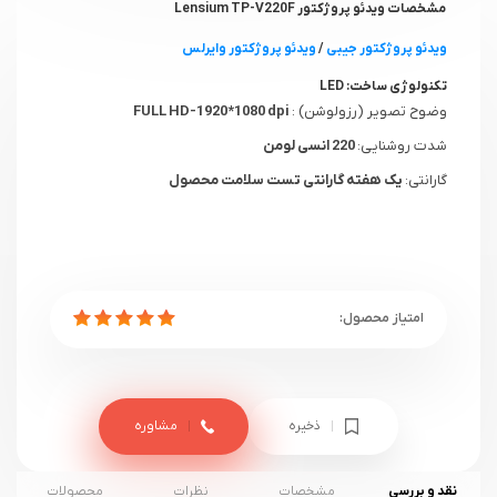
مشخصات ویدئو پروژکتور Lensium TP-V220F
ویدئو پروژکتور جیبی
/
ویدئو پروژکتور وایرلس
تکنولوژی ساخت:
LED
وضوح تصویر (رزولوشن) :
FULL HD-1920*1080 dpi
شدت روشنایی:
220 انسی لومن
گارانتی:
یک هفته گارانتی تست سلامت محصول
ذخیره
مشاوره
نقد و بررسی
مشخصات
نظرات
محصولات