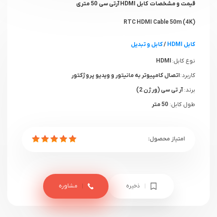
قیمت و مشخصات کابل HDMI آرتی سی 50 متری
(4K) RTC HDMI Cable 50m
کابل HDMI
/
کابل و تبدیل
نوع کابل:
HDMI
کاربرد :
اتصال کامپیوتر به مانیتور و ویدیو پروژکتور
برند:
آر تی سی (ورژن 2)
طول کابل:
50 متر
ذخیره
مشاوره