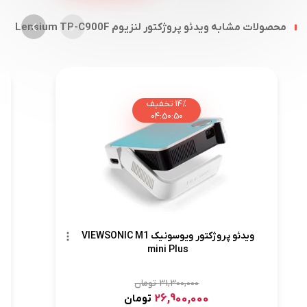
محصولات مشابه ویدئو پروژکتور لنزیوم Lensium TP-C900F
14%
تخفیف
04
:
50
:
49
ویدئو پروژکتور ویوسونیک VIEWSONIC M1
mini Plus
31,300,000
تومان
26,900,000
تومان