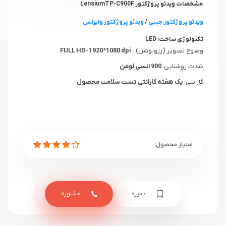
مشخصات ویدئو پروژکتور LensiumTP-C900F
ویدئو پروژکتور جیبی
/
ویدئو پروژکتور وایرلس
تکنولوژی ساخت:
LED
وضوح تصویر (رزولوشن) :
FULL HD-1920*1080 dpi
شدت روشنایی:
900 انسی لومن
گارانتی:
یک هفته گارانتی تست سلامت محصول
ذخیره
مشاوره