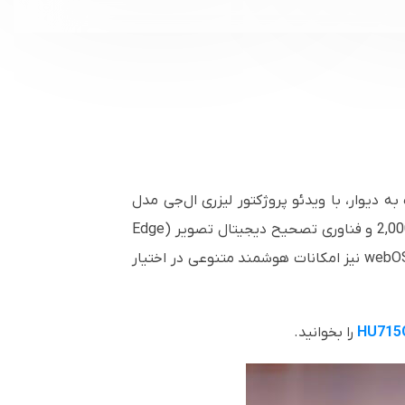
 وات، و نصب آسان در فاصله‌ای نزدیک به دیوار، با ویدئو پروژکتور لیزری ال‌جی مدل
HU715QW به‌راحتی در خانه ممکن شده است. این دستگاه با روشنایی 2500 انسی لومن، نسبت کنتراست 2,000,000:1 و فناوری تصحیح دیجیتال تصویر (Edge
Adjustment) در چند نقطه، تصاویری دقیق و پویا ارائه می‌دهد. پشتیبانی از AirPlay 2، میراکست، و سیستم‌عامل webOS نیز امکانات هوشمند متنوعی در اختیار
HU715
را بخوانید.