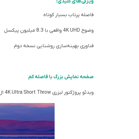
ویژگی‌های کلیدی:
فاصله پرتاب بسیار کوتاه
وضوح 4K UHD واقعی با 8.3 میلیون پیکسل
فناوری بهینه‌سازی روشنایی نسخه دوم
صفحه نمایش بزرگ با فاصله کم
ویدئو پروژکتور لیزری 4K Ultra Short Throw ال‌جی می‌تواند در فاصله‌ای بسیار نزدیک، تصویری بزرگ تا اندازه 100 اینچ (254 سانتی‌متر) تولید کند.