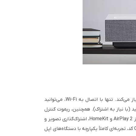
ویدئو پروژکتور LG HU715QW با بهره‌گیری از سیستم‌عامل webOS 6.0، شما را از نیاز به دستگاه‌های جانبی بی‌نیاز می‌کند. تنها با اتصال به Wi-Fi، می‌توانید
Netflix، YouTube، Amazon Prime Vi و Disney+ دسترسی پیدا کنید (با نیاز به اشتراک). همچنین، ریموت کنترل
جادویی با نور پس‌زمینه، امکان استفاده آسان حتی در تاریکی را فراهم می‌کند. در کنار این امکانات، پشتیبانی کامل از AirPlay 2 و HomeKit، اشتراک‌گذاری تصویر و
صدا از آیفون، آیپد یا مک را ممکن می‌سازد و با قابلیت Screen Mirroring و اتصال به HomeKit تنها با اسکن یک QR کد، تجربه‌ای کاملاً یکپارچه با دستگاه‌های اپل