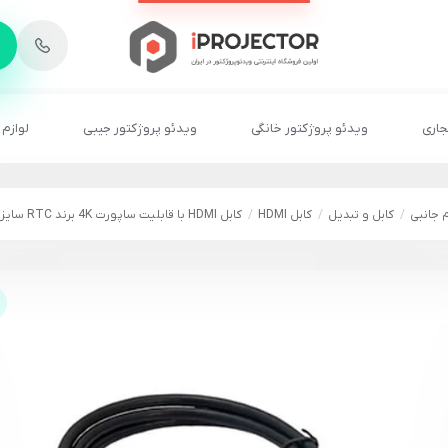
-
6
8
2
2
1
جاری
ویدئو پروژکتور خانگی
ویدئو پروژکتور جیبی
لوازم 
م جانبی
کابل و تبدیل
کابل HDMI
کابل HDMI با قابلیت ساپورت 4K برند RTC سایز 12 متر