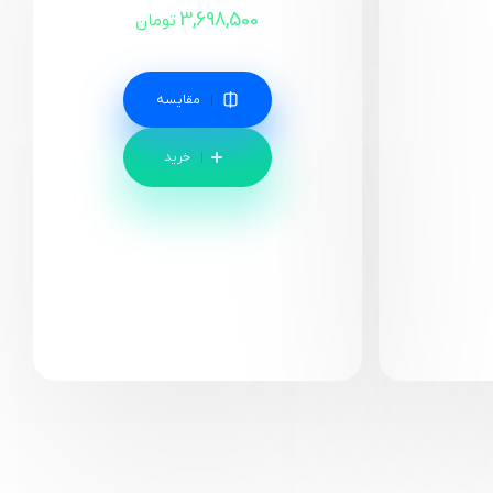
3,698,500
تومان
مقایسه