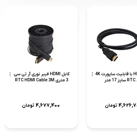
کابل HDMI با قابلیت ساپورت 4K
کابل HDMI فیبر نوری آر تی سی
متر
3 متری RTC HDMI Cable 3M
4,677,400
4,626,7
تومان
تومان