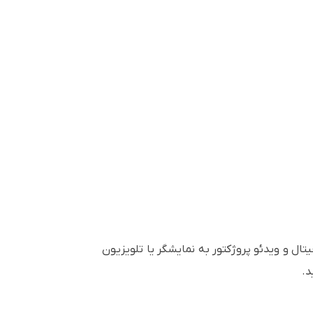
 گیرنده دیجیتال و ویدئو پروژکتور به نمایشگر یا تلویزیون