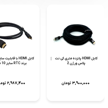
کابل HDMI پانزده متری کی نت
پلاس ورژن 2
برند RTC سایز 10 متر
2,987,400
3,900,000
تومان
توما