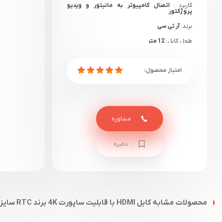
کاربرد :
اتصال کامپیوتر به مانیتور و ویدیو
پروژکتور
برند:
آر تی سی
طول کابل:
12 متر
مشاوره
ذخیره
محصولات مشابه کابل HDMI با قابلیت ساپورت 4K برند RTC سایز 12 متر