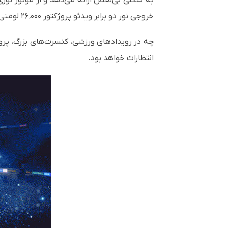
به شکلی بی‌نقص ارائه می‌دهد و از موتور نوری 
خروجی نور دو برابر ویدئو پروژکتور ۲۶٬۰۰۰ لومنی PT-RQ32K باشد، بدون اینکه اندازه دستگاه افزایش یابد.
چه در رویدادهای ورزشی، کنسرت‌های بزرگ، پروژه
انتظارات خواهد بود.