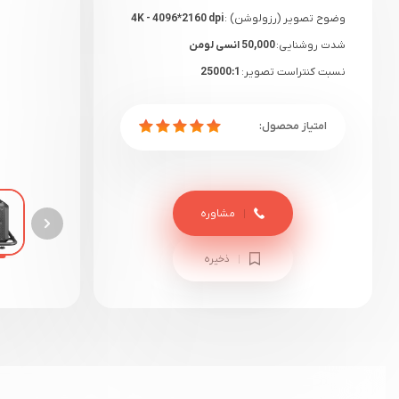
وضوح تصویر (رزولوشن) :
4K - 4096*2160 dpi
شدت روشنایی:
50,000 انسی لومن
نسبت کنتراست تصویر:
25000:1
گارانتی:
18 ماهه دیتوس+ یک هفته گارانتی
سلامت
مشاوره
ذخیره