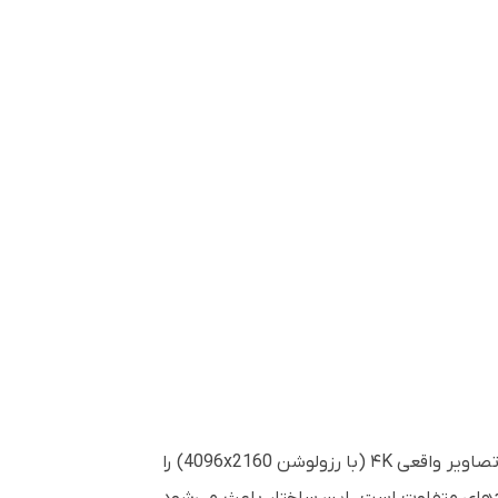
، تصاویر واقعی ۴K (با رزولوشن 4096x2160) را