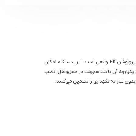
ویدئو پروژکتور پاناسونیک Panasonic PT-RQ50KU کوچک‌ترین ویدئو پروژکتور لیزری ۵۰٬۰۰۰ انسی لومنی جهان با رزولوشن ۴K واقعی است. این دستگاه امکان
 و یکپارچه آن باعث سهولت در حمل‌ونقل، نصب