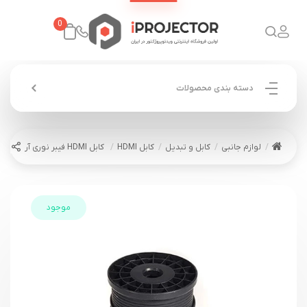
0
دسته بندی محصولات
لوازم جانبی
کابل و تبدیل
کابل HDMI
کابل HDMI فیبر نوری آر تی سی 25 متری RTC HDMI Cable 25M
موجود