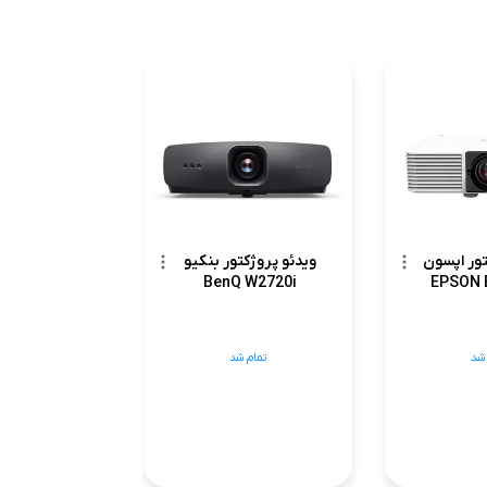
تور اپسون
ویدئو پروژکتور بنکیو
EPSON 
BenQ W2720i
 شد
تمام شد