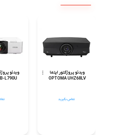
ویدئو پروژک
ویدئو پروژکتور اپتما
EB-L790U
OPTOMA UHZ68LV
تمام
تماس بگیرید
تماس بگیرید