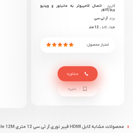
کاربرد :
اتصال کامپیوتر به مانیتور و ویدیو
پروژکتور
برند:
آر تی سی
طول کابل:
12 متر
مشاوره
ذخیره
محصولات مشابه کابل HDMI فیبر نوری آر تی سی 12 متری RTC HDMI Cable 12M