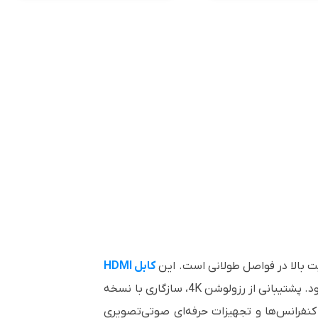
این
کابل HDMI
از فناوری فیبر نوری بهره می‌برد که باعث کاهش تداخل الکترومغناطیسی و حفظ کیفیت سیگنال در طول مسیر می‌شود. پشتیبانی از رزولوشن 4K، سازگاری با نسخه
نفرانس‌ها و تجهیزات حرفه‌ای صوتی‌تصویری