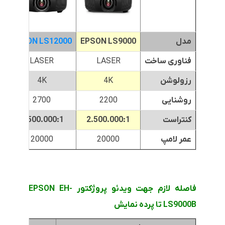
مدل
EPSON LS9000
EPSON LS12000
0
فناوری ساخت
LASER
LASER
رزولوشن
4K
4K
روشنایی
2200
2700
کنتراست
2.500.000:1
2.500.000:1
500.000
عمر لامپ
20000
20000
فاصله لازم جهت ویدئو پروژکتور EPSON EH-
LS9000B تا پرده نمایش