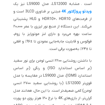
است . مشابه LS12000، مدل LS9000 نیز یک
ویدئو پروژکتور 4K
مبتنی بر فناوری 3LCD است و
از فرمت‌های HDR10+، HDR10 و HLG پشتیبانی
می‌کند. این دستگاه از منبع نور لیزری با عمر ۲۰٬۰۰۰
ساعت بهره می‌برد و دارای لنز موتورایز با زوم،
فوکوس و قابلیت جابه‌جایی عمودی تا ±۹۶٪ و افقی
تا ±۲۴٪ به‌صورت برقی است.
با داشتن روشنایی ۲۲۰۰ انسی لومن برای نور سفید
(بر اساس استاندارد ISO) و رنگی (بر اساس
استاندارد IDMS)، مدل LS9000 در مقایسه با مدل
قوی‌تر LS12000 (با روشنایی سفید ۲۷۰۰ انسی
لومن) کمی ضعیف‌تر است. با این حال، همانند مدل
گران‌تر، از بازی‌های 4K با نرخ ۱۲۰ هرتز روی دو پورت