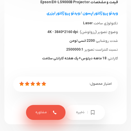
قیمت و مشخصات Epson EH-LS9000B Projector
ویدئو پروژکتور اپسون
/
ویدئو پروژکتور لیزری
تکنولوژی ساخت:
Laser
وضوح تصویر (رزولوشن) :
4K - 3840*2160 dpi
شدت روشنایی:
2200 انسی لومن
نسبت کنتراست تصویر:
2500000:1
گارانتی:
18 ماهه دیتوس+ یک هفته گارانتی سلامت
ذخیره
مشاوره