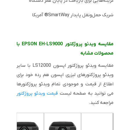
گزینه‌هایی برای بازیافت در پایان عمر دستگاه
شریک حمل‌ونقل پایدار SmartWay® آمریکا
مقایسه ویدئو پروژکتور EPSON EH-LS9000 با
محصولات مشابه
مقایسه ویدئو پروژکتور اپسون LS12000 با سایر
ویدئو پروژکتورهای لیزری اپسون هم رده خود برای
اطلاع از قیمت و موجودی تمام ویدئو پروژکتورها
می توانید به صفحه لیست
قیمت ویدئو پروژکتور
مراجعه کنید.