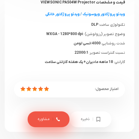
قیمت و مشخصات VIEWSONIC PA504W Projector
ویدئو پروژکتور ویوسونیک
/
ویدئو پروژکتور خانگی
تکنولوژی ساخت:
DLP
وضوح تصویر (رزولوشن) :
WXGA - 1280*800 dpi
شدت روشنایی:
4000 انسی لومن
نسبت کنتراست تصویر:
22000:1
گارانتی:
18 ماهه مادیران+ یک هفته گارانتی سلامت
ذخیره
مشاوره