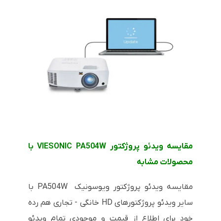
مقایسه ویدئو پروژکتور VIESONIC PA504W با
محصولات مشابه
مقایسه ویدئو پروژکتور ویوسونیک PA504W با
سایر ویدئو پروژکتورهای HD خانگی - تجاری هم رده
خود برای اطلاع از قیمت و موجودی تمام ویدئو