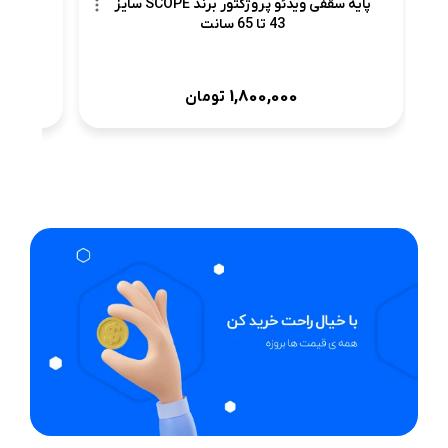
پایه سقفی ویدئو پروژکتور برند SCOPE سایز
43 تا 65 سانت
1,800,000
تومان