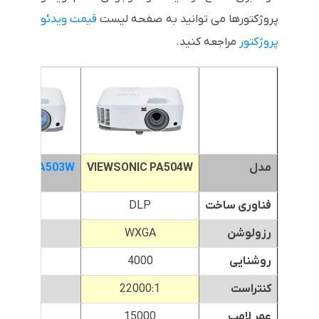
پروژکتورها می توانید به صفحه لیست
قیمت ویدئو
پروژکتور
مراجعه کنید.
مدل
VIEWSONIC PA504W
SONIC PA503W
فناوری ساخت
DLP
DLP
رزولوشن
WXGA
WXGA
روشنایی
4000
4000
کنتراست
22000:1
22000:1
عمر لامپ
15000
15000