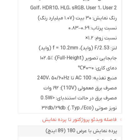
Golf، HDR10، HLG، sRGB، User 1، User 2
رنگ نمایش: ۳۰ بیت (۱.۰۷ میلیارد رنگ)
نسبت پرتاب: ۰.۶۹–۰.۸۳
نسبت زوم: ۱.۲×
لنز: F/2.53 (واید)، f = 10.2mm (واید)
جابجایی تصویر (Full-Height): ۱۰۲.۵٪
دمای کاری: ۰~۴۰℃
منبع تغذیه: AC 100 تا 240V، ۵۰/۶۰Hz
مصرف برق معمولی (110V): ۱۹۲ وات
مصرف برق در حالت استندبای: <0.5W
نویز صوتی (Typ./Eco.): ۳۲db/۲۹db
فاصله ویدئو پروژکتور تا پرده نمایش
پرده نمایش با عرض 180 (89 اینچ)