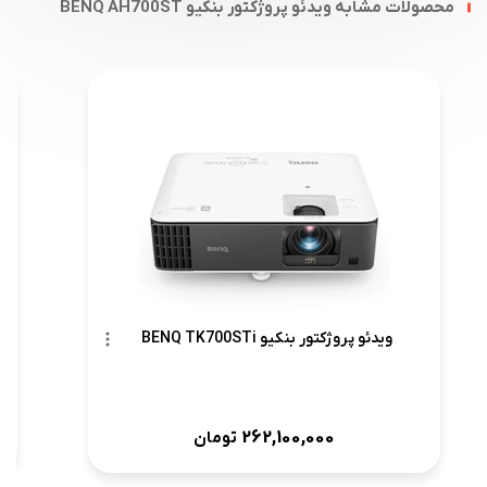
محصولات مشابه ویدئو پروژکتور بنکیو BENQ AH700ST
ویدئو پروژکتور بنکیو BENQ TK700STi
262,100,000
تومان