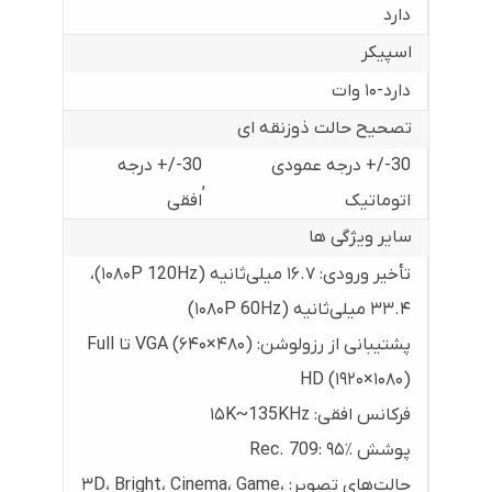
دارد
اسپیکر
دارد-۱۰ وات
تصحیح حالت ذوزنقه ای
30-/+ درجه عمودی
30-/+ درجه
,
اتوماتیک
افقی
سایر ویژگی ها
تأخیر ورودی: ۱۶.۷ میلی‌ثانیه (۱۰۸۰P 120Hz)،
۳۳.۴ میلی‌ثانیه (۱۰۸۰P 60Hz)
پشتیبانی از رزولوشن: VGA (۶۴۰×۴۸۰) تا Full
HD (۱۹۲۰×۱۰۸۰)
فرکانس افقی: ۱۵K~135KHz
پوشش Rec. 709: ۹۵٪
حالت‌های تصویر: ۳D، Bright، Cinema، Game،