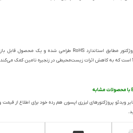
 ویدئو پروژکتور اپسون LS12000 با سایر ویدئو پروژکتورهای لیزری اپسون هم رده خود برای ا
د.