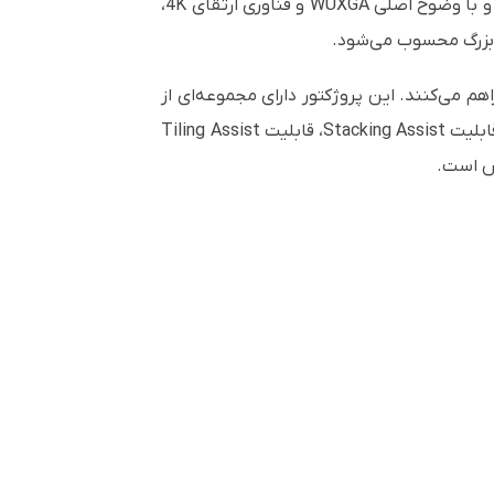
پروژکتور Pro L30002UNL، درخشان‌ترین پروژکتور اپسون است که ۳۰٬۰۰۰ لومن روشنایی رنگ و سفید ارائه می‌دهد و با وضوح اصلی WUXGA و فناوری ارتقای 4K،
ای بزرگ محسوب می‌شود.
ریباً بدون نیاز به نگهداری را فراهم می‌کنند. این پروژکتور دارای مجموعه‌ای از
ویژگی‌های ممتاز برای افزایش دوام و نصب سریع است؛ از جمله شاتر مکانیکی، موتور اپتیکال کاملاً مهر و موم شده، قابلیت Stacking Assist، قابلیت Tiling Assist