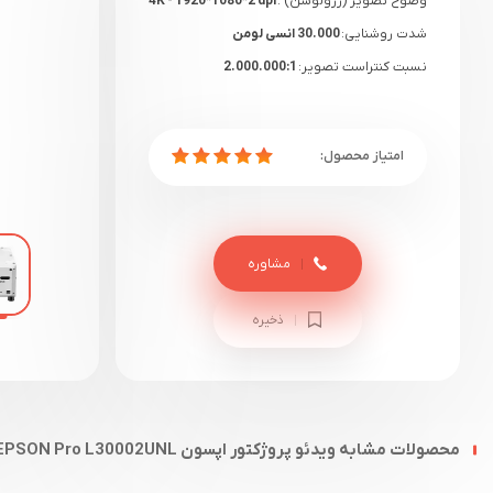
وضوح تصویر (رزولوشن) :
4K - 1920*1080*2 dpi
شدت روشنایی:
30.000 انسی لومن
نسبت کنتراست تصویر:
2.000.000:1
2 ساله دیتوس+ یک هفته گارانتی
گارانتی:
سلامت
مشاوره
ذخیره
محصولات مشابه ویدئو پروژکتور اپسون EPSON Pro L30002UNL