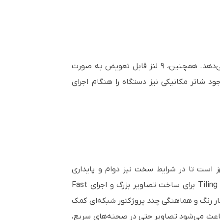
این پروژکتور از لنزهای سازگار با 4K بهره می‌برد و قابلیت شیفت لنز و ذخیره تنظیمات را نیز در اختیار کاربر قرار می‌دهد. همچنین، ۹ لنز قابل تعویض به صورت
ود شاتر مکانیکی نیز دستگاه را هنگام اجرای
ز است تا در شرایط سخت نیز دوام و پایداری
فوق‌العاده‌ای داشته باشد. قابلیت‌هایی مانند Stacking Assist برای چیدمان سریع دو پروژکتور روی هم و Tiling Assist برای ساخت تصاویر بزرگ و اجرای Fast
ون خودکار رنگ و هماهنگی چند پروژکتور شبکه‌ای کمک
ند. پشتیبانی از محتوای HDR با استانداردهای HDR10 (PQ) و HLG و همچنین قابلیت Frame Interpolation باعث می‌شود تصاویر حتی در صحنه‌های سریع،