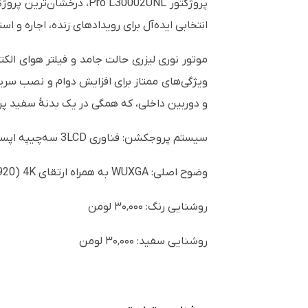
انتخابی ایده‌آل برای رویدادهای زنده، اجاره و
و دوربین داخلی، که همگی در یک بدنهٔ سفید پریمیوم قرار گرفته‌اند. همچنی
سیستم پروجکشن: فناوری 3LCD سه‌چیپه اپسون با دیافراگم بزرگ
وضوح اصلی: WUXGA به همراه ارتقای 4K (‏1920 × 1200 × 2)
روشنایی رنگ: ۳۰٬۰۰۰ لومن
روشنایی سفید: ۳۰٬۰۰۰ لومن