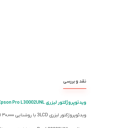
نقد و بررسی
ویدئوپروژکتور لیزری Epson Pro L30002UNL با وضوح WUXGA و ارتقای 4K
ویدئوپروژکتور لیزری 3LCD با روشنایی ۳۰٬۰۰۰ لومن و قابلیت ارتقای 4K