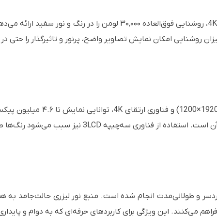
3LCD با قابلیت ارتقای 4K، روشنایی فوق‌العاده ۳۰٬۰۰۰ لومن را 
میزان روشنایی امکان نمایش تصاویر واضح، پرنور و تاثیرگذار را حتی در
با وضوح اصلی WUXGA ‏(1920×00
ر و طولانی‌مدت انجام شده است. منبع نور لیزری حالت‌جامد به همرا