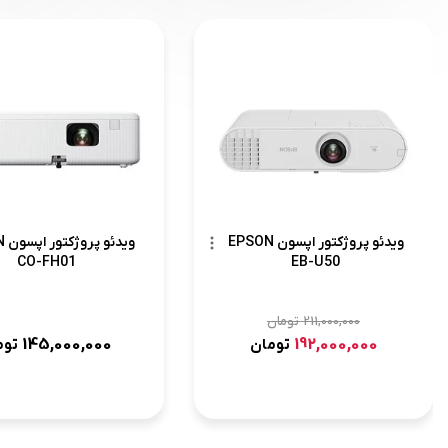
ویدئو پروژکتور اپسون EPSON
وید
CO-FH01
EB-U50
211,000,000
تومان
145,000,000
192,000,000
تومان
توم