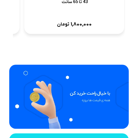
43 تا 65 سانت
1,800,000
تومان