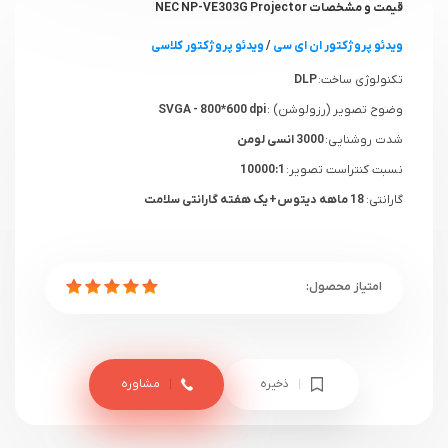
قیمت و مشخصات NEC NP-VE303G Projector
ویدئو پروژکتور ان ای سی
/
ویدئو پروژکتور کلاسی
تکنولوژی ساخت:
DLP
وضوح تصویر (رزولوشن) :
SVGA - 800*600 dpi
شدت روشنایی:
3000 انسی لومن
نسبت کنتراست تصویر:
10000:1
گارانتی:
18 ماهه دیتوس+ یک هفته گارانتی سلامت
ذخیره
مشاوره