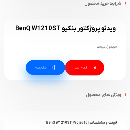
شرایط خرید محصول
ویدئو پروژکتور بنکیو BenQ W1210ST
مجموع قیمت
مقایسه
ویژگی های محصول
قیمت و مشخصات BenQ W1210ST Projector