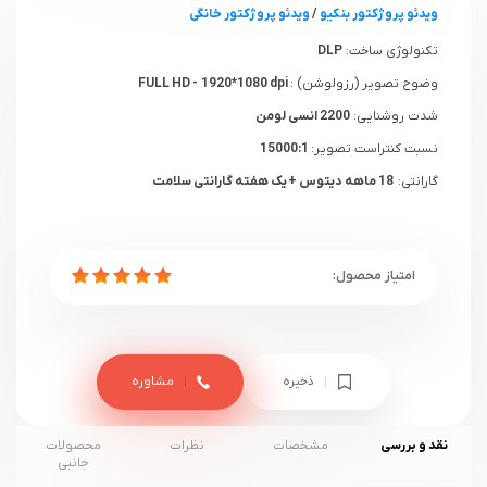
ویدئو پروژکتور بنکیو
/
ویدئو پروژکتور خانگی
تکنولوژی ساخت:
DLP
وضوح تصویر (رزولوشن) :
FULL HD - 1920*1080 dpi
شدت روشنایی:
2200 انسی لومن
نسبت کنتراست تصویر:
15000:1
گارانتی:
18 ماهه دیتوس + یک هفته گارانتی سلامت
ذخیره
مشاوره
نقد و بررسی
مشخصات
نظرات
محصولات
جانبی