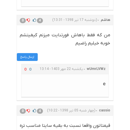
هاشم
(دوشنبه 17 تیر 1398 - 13:31)
0
4
من که فقط باهاش فورتنایت میزنم کیفیتشم
خوبه خیلیم راضیم
ارسال پاسخ
wUmrLVWz
یکشنبه 22 مهر 1403 - 13:14
0
0
e
cassio
(چهار شنبه 05 تیر 1398 - 10:22)
0
4
قیمتاتون واقعا نسبت به بقیه سایتا مناسب تره