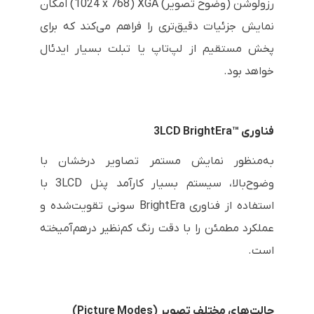
رزولوشن (وضوح تصویر)
XGA
(
1024 x 768
) امکان
نمایش جزئیات دقیق‌تری را فراهم می‌کند که برای
پخش مستقیم از لپ‌تاپ یا تبلت بسیار ایدئال
خواهد بود.
فناوری
3LCD BrightEra™
به‌منظور نمایش مستمر تصاویر درخشان با
وضوح‌بالا، سیستم بسیار کارآمد پنل
3LCD
با
استفاده از فناوری
BrightEra
سونی تقویت‌شده و
عملکرد مطمئن را با دقت رنگ کم‌نظیر درهم‌آمیخته
است.
حالت‌های مختلف تصویر (
Picture Modes
)