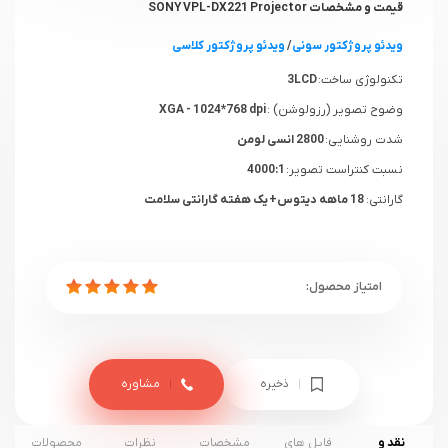
قیمت و مشخصات SONY VPL-DX221 Projector
ویدئو پروژکتور سونی
/
ویدئو پروژکتور کلاسی
تکنولوژی ساخت:
3LCD
وضوح تصویر (رزولوشن) :
XGA - 1024*768 dpi
شدت روشنایی:
2800 انسی لومن
نسبت کنتراست تصویر:
4000:1
گارانتی:
18 ماهه دیتوس+ یک هفته گارانتی سلامت
ذخیره
مشاوره
نقد و
فایل های
مشخصات
نظرات
محصولات