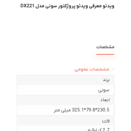
ویدئو معرفی ویدئو پروژکتور سونی مدل DX221
مشخصات
مشخصات عمومی
برند
سونی
ابعاد
230.5*79.8*325.1 میلی متر
وزن
2.7 کیلوگرم