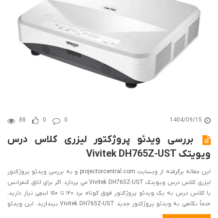
88
0
0
1404/09/15
بررسی ویدئو پروژکتور لیزری کلاس درس
ویویتک Vivitek DH765Z-UST
این مقاله برگرفته از وبسایت projectorcentral.com و به بررسی ویدئو پروژکتور
لیزری کلاس درس ویویتک Vivitek DH765Z-UST می پردازد. اگر برای اتاق کنفرانس
یا کلاس درس به یک ویدئو پروژکتور فوق کوتاه برد ۱۲۰ تا ۱۵۰ اینچی نیاز دارید،
حتماً نگاهی به ویدئو پروژکتور جدید Vivitek DH765Z-UST بیندازید. این ویدئو
پروژکتور، یک ویدئو پروژکتور کمیاب در بازار است که ترکیبی از ویدئو پروژکتور