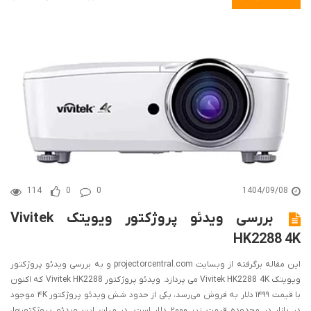
انعطاف‌پذیری گسترده در قرارگیری به دلیل لنزهای قابل تعویض و تغییر لنز موتوری
اشاره کرد.
114
0
0
1404/09/08
بررسی ویدئو پروژکتور ویویتک Vivitek
HK2288 4K
این مقاله برگرفته از وبسایت projectorcentral.com و به بررسی ویدئو پروژکتور
ویویتک Vivitek HK2288 4K می پردازد. ویدئو پروژکتور Vivitek HK2288 که اکنون
با قیمت ۱۴۹۹ دلار به فروش می‌رسد، یکی از حدود شش ویدئو پروژکتور ۴K موجود
در بازار در محدوده قیمت زیر ۲۰۰۰ دلار است. در میان این ویدئو پروژکتورها،