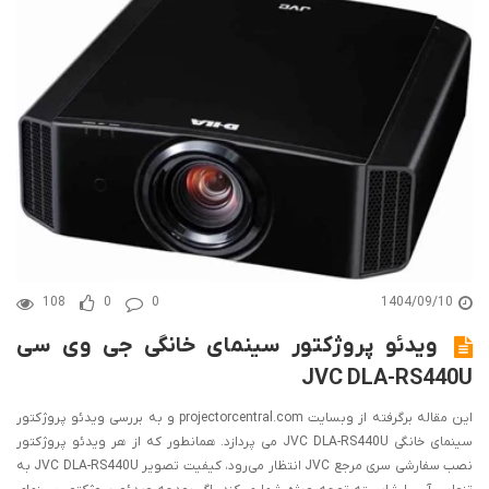
108
0
0
1404/09/10
ویدئو پروژکتور سینمای خانگی جی وی سی
JVC DLA-RS440U
این مقاله برگرفته از وبسایت projectorcentral.com و به بررسی ویدئو پروژکتور
سینمای خانگی JVC DLA-RS440U می پردازد. همانطور که از هر ویدئو پروژکتور
نصب سفارشی سری مرجع JVC انتظار می‌رود، کیفیت تصویر JVC DLA-RS440U به