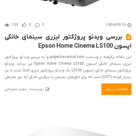
109
0
0
1404/09/16
بررسی ویدئو پروژکتور لیزری سینمای خانگی
اپسون Epson Home Cinema LS100
این مقاله برگرفته از وبسایت projectorcentral.com و به بررسی ویدئو پروژکتور
لیزری سینمای خانگی اپسون Epson Home Cinema LS100 می پردازد. ویدئو
پروژکتور سینمای خانگی اپسون LS100 یک ویدئو پروژکتور لیزری کاملاً جدید با برد
بسیار کوتاه (UST) است که برای اتاق‌های نشیمن یا سرگرمی خانگی که نور محیطی
مورد انتظار و مطلوب است، در نظر گرفته شده است. طراحی UST ویدئو پروژکتور
اطلاعات بیشتر
نویسنده : سعید مصباحی
LS100 به شما امکان می‌دهد ویدئو پروژکتور را مستقیماً زیر صفحه نمایش قرار
دهید، بنابراین نیازی به نصب سقفی نیست و فرآیند نصب را ساده می‌کند. موتور
نور لیزر با عملکرد کامل لامپ، 20000 ساعت و در صورت کاهش لومن، تا 30000
ساعت به شما امکان مشاهده می‌دهد.