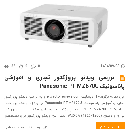
82
0
0
1404/09/08
بررسی ویدئو پروژکتور تجاری و آموزشی
پاناسونیک Panasonic PT-MZ670U
این مقاله برگرفته از وبسایت projectorreviews.com و به بررسی ویدئو پروژکتور
تجاری و آموزشی پاناسونیک Panasonic PT-MZ670U می پردازد. ویدئو پروژکتور
پاناسونیک PT-MZ670U یک ویدئو پروژکتور با روشنایی ۶۵۰۰ لومن و موتور نور
لیزری و وضوح WUXGA (1920x1200) است. این ویدئو پروژکتور برای محیط‌های
کلاس درس یا اتاق کنفرانس طراحی شده است.این ویدئو پروژکتور دارای ویژگی‌های
اطلاعات بیشتر
نویسنده : سعید مصباحی
زیادی برای کاربردهای تجاری و آموزشی است که از جمله آنها می‌توان به