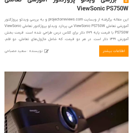
ViewSonic PS750W
این مقاله برگرفته از وبسایت projectorreviews.com و به بررسی ویدئو پروژکتور
آموزشی تعاملی ViewSonic PS750W می پردازد. ویدئو پروژکتور تعاملی ViewSonic
PS750W با قیمت پایه ۱۶۲۹ دلار برای کلاس درس طراحی شده است. قیمت بخش
آموزش ۱۴۹۹ دلار است. در هر دو قیمت، که شامل ماژول‌های تعاملی، دو قلم،
نرم‌افزار تخته سفید دیجیتال و یک پایه دیواری می‌شود، ViewSonic PS750W را به
اطلاعات بیشتر
نویسنده : سعید مصباحی
عنوان یک راه‌حل کامل برای مدارس طراحی کرده است. این یک ویدئو پروژکتور
پرتاب بسیار کوتاه ۳۳۰۰ لومنی است که برای کلاس‌های درسی که نور محیط
غیرقابل کنترل است ایده‌آل است با چنین تعداد لومنی، لازم نیست نگران محو شدن
تصویر باشید.