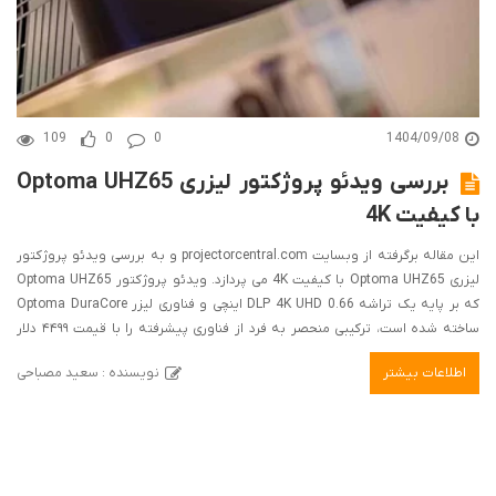
109
0
0
1404/09/08
بررسی ویدئو پروژکتور لیزری Optoma UHZ65
با کیفیت 4K
این مقاله برگرفته از وبسایت projectorcentral.com و به بررسی ویدئو پروژکتور
لیزری Optoma UHZ65 با کیفیت 4K می پردازد. ویدئو پروژکتور Optoma UHZ65
که بر پایه یک تراشه DLP 4K UHD 0.66 اینچی و فناوری لیزر Optoma DuraCore
ساخته شده است، ترکیبی منحصر به فرد از فناوری پیشرفته را با قیمت ۴۴۹۹ دلار
ارائه می‌دهد. این ویدئو پروژکتور یکی از ویدئو پروژکتورهای حرفه‌ای Optoma
اطلاعات بیشتر
نویسنده : سعید مصباحی
برخلاف ویدئو پروژکتورهای مصرفی و در صدر سری UHD (مبتنی بر لامپ)/UHZ
(مبتنی بر لیزر) این شرکت قرار دارد. مهم‌تر از آن، با رنگ‌های غنی و اشباع شده و
کنتراست بسیار بالا، تأثیر بصری مورد انتظار شما را با این قیمت ارائه می‌دهد.