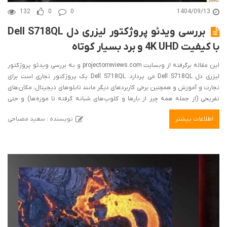
132
0
0
1404/09/13
بررسی ویدئو پروژکتور لیزری دل Dell S718QL
با کیفیت 4K UHD و برد بسیار کوتاه
این مقاله برگرفته از وبسایت projectorreviews.com و به بررسی ویدئو پروژکتور
لیزری دل Dell S718QL می پردازد. Dell S718QL یک پروژکتور تجاری است برای
تجارت و آموزش و همچنین برخی کاربردهای دیگر مانند تابلوهای دیجیتال، مکان‌های
تفریحی (از جمله همه چیز از بارها و کلوپ‌های شبانه گرفته تا موزه‌ها) و حتی
عبادتگاه‌ها مناسب است. مطمئناً می‌توانید آن را با موفقیت در خانه خود قرار دهید،
اطلاعات بیشتر
نویسنده : سعید مصباحی
اما واقعاً برای این کار طراحی نشده است. در یک بررسی کوتاه‌تر و جداگانه، در مورد
عملکرد و محدودیت‌های آن برای استفاده خانگی صحبت خواهم کرد.