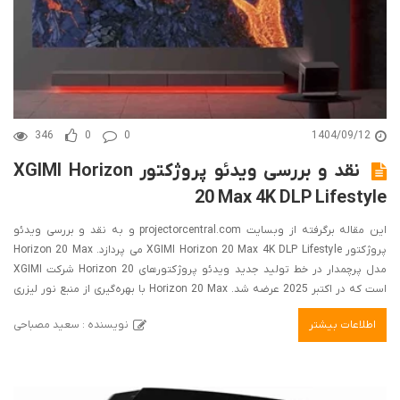
346
0
0
1404/09/12
نقد و بررسی ویدئو پروژکتور XGIMI Horizon
20 Max 4K DLP Lifestyle
این مقاله برگرفته از وبسایت projectorcentral.com و به نقد و بررسی ویدئو
پروژکتور XGIMI Horizon 20 Max 4K DLP Lifestyle می پردازد. Horizon 20 Max
مدل پرچمدار در خط تولید جدید ویدئو پروژکتورهای Horizon 20 شرکت XGIMI
است که در اکتبر 2025 عرضه شد. Horizon 20 Max با بهره‌گیری از منبع نور لیزری
سه‌گانه RGB، روشن‌ترین ویدئو پروژکتور سبک زندگی است که XGIMI تولید کرده
اطلاعات بیشتر
نویسنده : سعید مصباحی
است و 5700 ایزو لومن و پوشش چشمگیر فضای رنگی Rec. 2020 را ارائه می‌دهد.