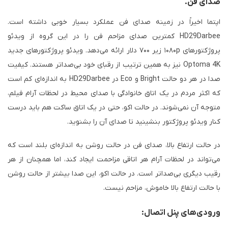
صدای فن.
اپتما اخیراً در زمینه صدای فن عملکرد بسیار خوبی داشته است.
HD29Darbee کمترین صدای مزاحم فن را در این گروه از ویدئو
پروژکتورهای ۱۰۸۰p زیر ۷۰۰ دلار ارائه می‌دهد. ویدئو پروژکتورهای جدید
Optoma 4K نیز به همین ترتیب از رقبای خود بی‌صداتر هستند. کیفیت
صدا در هر دو حالت Bright و Eco در HD29Darbee به اندازه‌ای کم است
که اکثر مردم در یک اتاق خانوادگی با صدای محیط در لحظات آرام فیلم،
متوجه آن نمی‌شوند. در حالت اکو، حتی در یک اتاق ساکت هم باید درست
کنار ویدئو پروژکتور بنشینید تا صدای آن را بشنوید.
در حالت ارتفاع بالا، صدای فن در حالت روشن به اندازه‌ای بلند است که
می‌تواند در لحظات آرام هر اتاقی مزاحمت ایجاد کند، اما همچنان از هر
رقیب دیگری بی‌صداتر است. در حالت اکو، این صدا بیشتر از حالت روشن
با حالت ارتفاع بالا خاموش، مزاحم نیست.
ورودی‌های پنل اتصال: