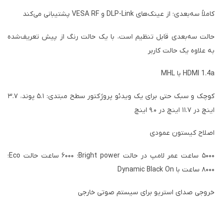
کاملاً سه‌بعدی؛ از عینک‌های DLP-Link و VESA RF پشتیبانی می‌کند
حالت سه‌بعدی قابل تنظیم است، با یک حالت رنگ از پیش تعریف‌شده
به علاوه یک حالت کاربر
HDMI 1.4a با MHL
کوچک و سبک حتی برای یک ویدئو پروژکتور سطح مبتدی: ۵.۱ پوند، ۳.۷
اینچ در ۱۱.۷ اینچ در ۹.۰ اینچ
اصلاح کیستون عمودی
۵۰۰۰ ساعت عمر لامپ در حالت Bright power؛ ۶۰۰۰ ساعت حالت Eco؛
۸۰۰۰ ساعت با Dynamic Black On
خروجی صدای استریو برای سیستم صوتی خارجی