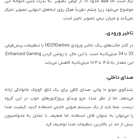
نرم است، اما فقط حدود 5٪ از عرض تصویر. به ندرت کسی متوجه این
موضوع می‌شود زیرا چشم تقریباً هرگز روی لبه‌های انتهایی تصویر تمرکز
نمی‌کند و میزان نرمی تصویر ناچیز است.
تاخیر ورودی.
در اکثر حالت‌های رنگ، تاخیر ورودی HD29Darbee با تنظیمات پیش‌فرض
33 تا 34 میلی‌ثانیه است. با این حال، با روشن کردن Enhanced Gaming،
این مقدار به ۱۶.۵ تا ۱۷.۴ میلی‌ثانیه کاهش می‌یابد.
صدای داخلی.
بلندگوی مونو ۱۰ واتی، صدای کافی برای یک اتاق کوچک خانوادگی ارائه
می‌دهد، اما از نظر صدا، جزو ویدئو پروژکتورهای خوب در این گروه
نیست. شما باید از یک سیستم صوتی خارجی استفاده کنید. کیفیت صدا
را می‌توان به عنوان قابل استفاده، اما ضعیف، با تمایل به مدولاسیون
بیش از حد در بالاترین تنظیمات صدا توصیف کرد.