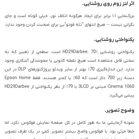
اثر لنز زوم روی روشنایی.
بزرگنمایی ۱.۱ برابر برای ایجاد هرگونه اتلاف نور، خیلی کوتاه است و جای
نگرانی نیست -- هیچ انتهای "تله فوتو"یی برای صحبت کردن وجود ندارد.
یکنواختی روشنایی.
یکنواختی روشنایی HD29Darbee، 70٪ است، سطحی از تغییر که به
سختی قابل مشاهده است هیچ نقطه کانونی یا محوشدگی آشکاری وجود
ندارد. این اندازه‌گیری 70٪ بهتر از سایر ویدئو پروژکتورهای DLP در این
دسته زیر 700 دلار است که 60٪ یا کمتر هستند. فقط Epson Home
Cinema 1060 مبتنی بر 3LCD با 79٪ از نظر یکنواختی از HD29Darbee
پیشی می‌گیرد.
وضوح تصویر.
نمونه آزمایشی ما به طور کامل در کل صفحه نمایش فوکوس نکرد، اما
خطا جزئی بود. با فوکوس واضح بیشتر تصویر، کمی در یک طرف تصویر