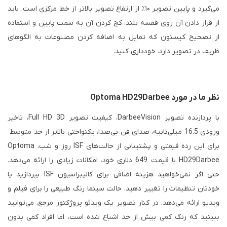
می‌گیرد و پایین تصویر ۱۰٪ از ارتفاع تصویر بالاتر از خط مرکزی است. باید
از قرار دادن آن روی قفسه بلند، کج کردن آن به سمت پایین و استفاده
از تصحیح کیستون که تمایل به اضافه کردن مصنوعات به الگوهای
ظریف در تصویر دارد، خودداری کنید.
نظر ما در مورد Optoma HD29Darbee
با پردازنده تصویر DarbeeVision، کیفیت تصویر Full HD 3D، تاخیر
ورودی 16.5 میلی‌ثانیه، صدای فن بی‌صدا، یکنواختی بالاتر از حد متوسط ​​
برای این رده قیمتی و پشتیبانی از حالت‌های ISF روز و شب، Optoma
HD29Darbee با قیمت 649 دلاری خود، امکانات زیادی را ارائه می‌دهد.
حتی اگر نمی‌خواهید هزینه اضافی برای کالیبراسیون ISF بپردازید یا
خودتان تنظیمات را تغییر دهید، حالت سینما رنگ طبیعی را برای فیلم و
ویدیو ارائه می‌دهد. در کنار تصویر یک ویدئو پروژکتور مرجع، می‌توانید
ببینید که رنگ کمی بیش از حد اشباع شده است، اما افراد کمی بدون