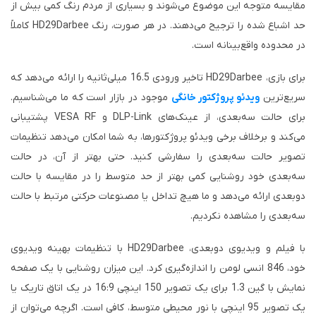
مقایسه متوجه این موضوع می‌شوند و بسیاری از مردم رنگ کمی بیش از
حد اشباع شده را ترجیح می‌دهند. در هر صورت، رنگ HD29Darbee کاملاً
در محدوده واقع‌بینانه است.
برای بازی، HD29Darbee تاخیر ورودی 16.5 میلی‌ثانیه را ارائه می‌دهد که
سریع‌ترین
ویدئو پروژکتور خانگی
موجود در بازار است که ما می‌شناسیم.
برای حالت سه‌بعدی، از عینک‌های DLP-Link و VESA RF پشتیبانی
می‌کند و برخلاف برخی ویدئو پروژکتورها، به شما امکان می‌دهد تنظیمات
تصویر حالت سه‌بعدی را سفارشی کنید. حتی بهتر از آن، در حالت
سه‌بعدی خود روشنایی کمی بهتر از حد متوسط ​​​​را در مقایسه با حالت
دوبعدی ارائه می‌دهد و ما هیچ تداخل یا مصنوعات حرکتی مرتبط با حالت
سه‌بعدی را مشاهده نکردیم.
با فیلم و ویدیوی دوبعدی، HD29Darbee با تنظیمات بهینه ویدیوی
خود، 846 انسی لومن را اندازه‌گیری کرد. این میزان روشنایی با یک صفحه
نمایش با گین 1.3 برای یک تصویر 150 اینچی 16:9 در یک اتاق تاریک یا
یک تصویر 95 اینچی با نور محیطی متوسط، کافی است. اگرچه می‌توان از