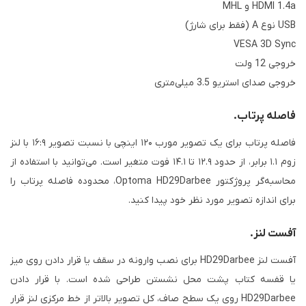
HDMI 1.4a و MHL
USB نوع A (فقط برای شارژ)
VESA 3D Sync
خروجی 12 ولت
خروجی صدای استریو 3.5 میلی‌متری
فاصله پرتاب.
فاصله پرتاب برای یک تصویر مورب ۱۲۰ اینچی با نسبت تصویر ۱۶:۹ با لنز
زوم ۱.۱ برابر، از حدود ۱۲.۹ تا ۱۴.۱ فوت متغیر است. می‌توانید با استفاده از
محاسبه‌گر پروژکتور Optoma HD29Darbee، محدوده فاصله پرتاب را
برای اندازه تصویر مورد نظر خود پیدا کنید.
آفست لنز.
آفست لنز HD29Darbee برای نصب وارونه در سقف یا قرار دادن روی میز
یا قفسه کتاب پشت محل نشستن طراحی شده است. با قرار دادن
HD29Darbee روی یک سطح صاف، کل تصویر بالاتر از خط مرکزی لنز قرار