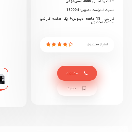
شدت روشنایی:
3500 انسی لومن
نسبت کنتراست تصویر:
13000:1
گارانتی:
18 ماهه دیتوس+ یک هفته گارانتی
سلامت محصول
مشاوره
ذخیره