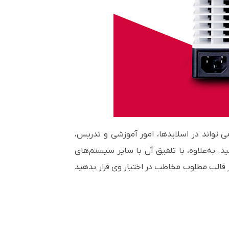
شدت روشنایی 3500 انسی لومنی و کنتراست 13000:1 و رزولوشن XGA، می تواند در اسلایدها، امور آموزشی و تدریس،
. به‌علاوه، با تلفیق آن با سایر سیستم‌های
ر قالب مطلوب مخاطب در اختیار وی قرار بدهید