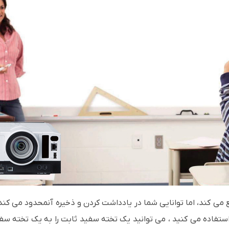
 می کند، اما توانایی شما در یادداشت کردن و ذخیره آنمحدود می کند
 صورت اختیاری) برای پروژکتور PJ X3351N استفاده می کنید ، می توانید یک تخته سفید ثابت را