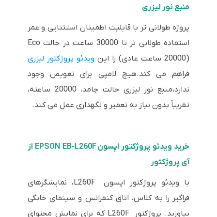
منبع نور لیزری
پروژه طولانی تر با قابلیت اطمینان استثنایی و عمر
استفاده طولانی تر تا 30000 ساعت در حالت Eco
(20000 ساعت عادی) را این
ویدئو پروژکتور لیزری
فراهم می کند.هیچ لامپی برای تعویض وجود
ندارد،منبع نور لیزری حالت جامد، 20000 ساعته،
تقریباً بدون نیاز به تعمیر و نگهداری عمل می کند.
خرید ویدئو پروژکتور اپسون EPSON EB-L260F از
آی پروژکتور
با ویدئو پروژکتور اپسون L260F، نمایشگرهای
فراگیر را به کلاس، اتاق کنفرانس و سینمای خانگی
بیاورید. پروژکتور L260F که برای نمایش محتوای