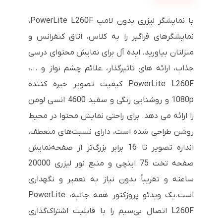
با نمایشگر لیزری بدون لامپ PowerLite L260F،
نمایشگرهای فراگیر را به کلاس، اتاق کنفرانس و
منزلتان بیاورید. ایده آل برای نمایش محتوای درسی
جذاب، ارائه های تاثیرگذار، علائم چشم نواز و ...،
PowerLite L260F کیفیت تصویر خیره کننده
1080p و روشنایی رنگی و سفید 4600 انسی لومن
را ارائه می دهد. برای راحتی نمایش محتوا در محیط
روشن طراحی شده است، دارای نسبت‌های منعطف،
اندازه تصویر تا 16 برابر بزرگ‌تر از صفحه‌نمایش
صفحه تخت 75 اینچی و منبع نور لیزری 20000
ساعته و تقریباً بدون نیاز به تعمیر و نگهداری
است.یک ویدئو پروزکتور همه جانبه، PowerLite
L260F اتصال بی‌سیم را با قابلیت اشتراک‌گذاری