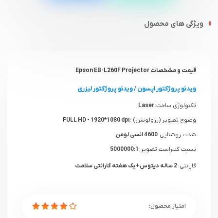
ویژگی های محصول
قیمت و مشخصات Epson EB-L260F Projector
ویدئو پروژکتور اپسون
/
ویدئو پروژکتور لیزری
تکنولوژی ساخت:
Laser
وضوح تصویر (رزولوشن) :
FULL HD - 1920*1080 dpi
شدت روشنایی:
4600 انسی لومن
نسبت کنتراست تصویر:
5000000:1
گارانتی:
2 ساله دیتوس+ یک هفته گارانتی سلامت