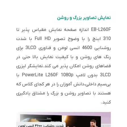
نمایش تصاویر بزرگ و روشن
EB-L260F اندازه صفحه نمایش مقیاس پذیر تا
310 اینچ را با وضوح تصویر Full HD با شدت
روشنایی 4600 انسی لومن و فناوری 3LCD برای
رنگ های روشن و با کیفیت نمایش بالا حتی در
فضاهای روشن امکان پذیر می کند.نمایشگر لیزری
3LCD بدون لامپ PowerLite L260F 1080p با
بی‌سیم داخلی،دانش آموزان را در هر کجای کلاس که
هستند با تصاویر روشن و بزرگ را مشتاق یادگیری
کنید.