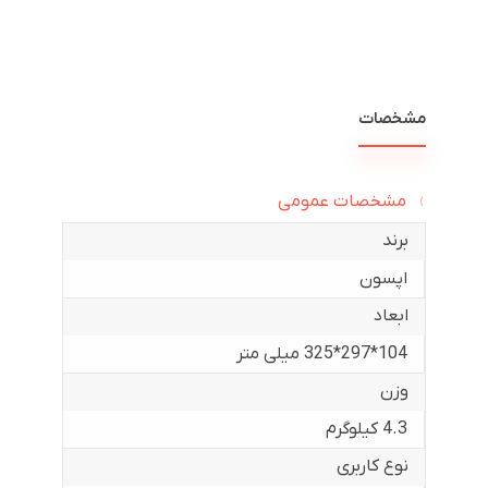
مشخصات
مشخصات عمومی
برند
اپسون
ابعاد
104*297*325 میلی متر
وزن
4.3 کیلوگرم
نوع کاربری