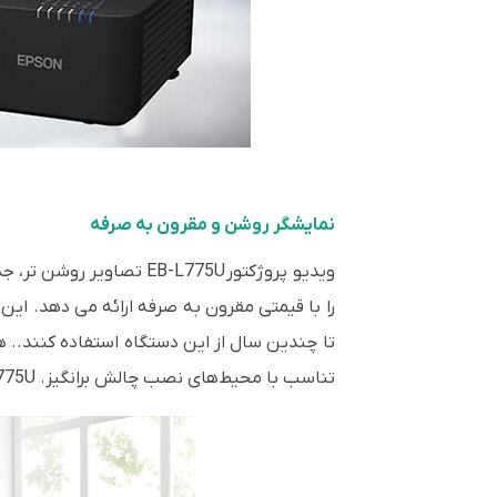
نمایشگر روشن و مقرون به صرفه
را با قیمتی مقرون به صرفه ارائه می دهد. این
تناسب با محیط‌های نصب چالش برانگیز. EB-L775U قادر است تا صفحه نمایش 500 اینچی را بدون کاهش وضوح یا جزئیات واضح ارائه دهد.