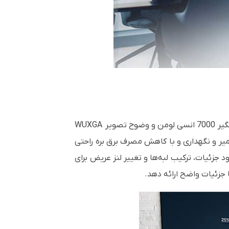
ویدیو پروژکتور EB-L775U تصاویر روشن تر، جذاب تر و تاثیرگذارتر حتی در محیط های با نور روشن، با روشنایی چشمگیر 7000 انسی لومن و وضوح تصویر WUXGA
میر و نگهداری و با کاهش مصرف برق بره راحتی
اده کنند.. همچنین دارای ویژگی‌های زیر است: پشتیبانی از ورودی 4K، فناوری بهبود جزئیات، ترکیب لبه‌ها و تغییر لنز عریض برای