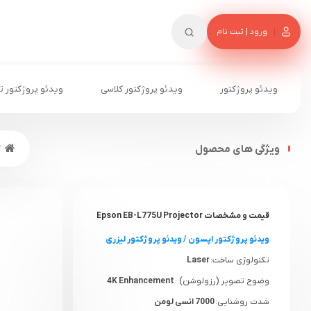
ورود | ثبت نام
ویدئو پروژکتور
ویدئو پروژکتور کلاسی
ویدئو پروژکتور ت
ویژگی های محصول
قیمت و مشخصات Epson EB-L775U Projector
ویدئو پروژکتور اپسون
/
ویدئو پروژکتور لیزری
تکنولوژی ساخت:
Laser
وضوح تصویر (رزولوشن) :
4K Enhancement
شدت روشنایی:
7000 انسی لومن