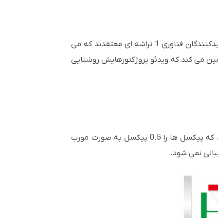
روشنایی سفید به تنهایی نمی تواند رنگ های واقعی را که هر روز می بینید به ارمغان بیاورد. در حالی که سایر تولیدکنندگان فناوری 1 تراشه ای معتقدند که می
ضمین می کند که ویدئو پروژکتورهایش روشنایی
EB-L770U تصاویری با دقت بالا با فناوری 4K Enhancement (4KE) ارائه می دهد. محتوای 1080p با کیفیت 4KE، که پیکسل ها را 0.5 پیکسل به صورت مورب