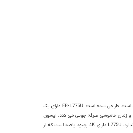
ویدئو پروژکتور لیزری اپسون Epson EB-L775U برای استفاده در مکان های بزرگ که در آن روشنایی و نور محیط زیاد است، طراحی شده است. EB-L775U دارای یک
نه تعویض لامپ، تکنسین ها و زمان خاموشی صرفه جویی می کند. اپسون
EB-L775U همچنین دارای فیلتری با عمر طولانی است که در شرایط ذرات معمولی تا 20000 ساعت نیاز به تعویض ندارد. L775U دارای 4K بهبود یافته است که از