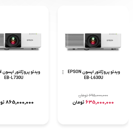
ویدئو پروژکتور اپسون EPSON
وید
EB-L730U
EB-L630U
695,000,000
تومان
865,000,000
635,000,000
تومان
تو