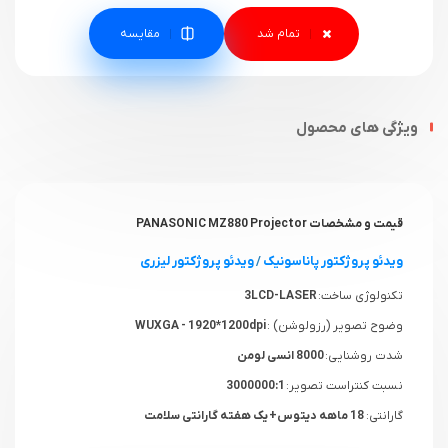
مقایسه
ویژگی های محصول
قیمت و مشخصات PANASONIC MZ880 Projector
ویدئو پروژکتور پاناسونیک
/
ویدئو پروژکتور لیزری
تکنولوژی ساخت:
3LCD-LASER
وضوح تصویر (رزولوشن) :
WUXGA - 1920*1200dpi
شدت روشنایی:
8000 انسی لومن
نسبت کنتراست تصویر:
3000000:1
گارانتی:
18 ماهه دیتوس+ یک هفته گارانتی سلامت