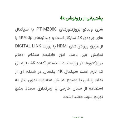
پشتیبانی از رزولوشن 4k
سری ویدئو پروژکتورهای PT-MZ880 با سیگنال
های ورودی 4K سازگار است و ویدئوهای 4K/60p را
از طریق ورودی های HDMI یا پورت DIGITAL LINK
نمایش می دهد. این قابلیت هنگام ادغام
پروژکتورها در زیرساخت سیستم آماده 4K یا زمانی
که لازم است سیگنال 4K یکسان در شبکه ای از
نقاط پایانی با وضوح نمایش متفاوت بدون نیاز به
استفاده از مبدل خارجی یا رمزگذاری مجدد منبع
توزیع شود، مفید است.