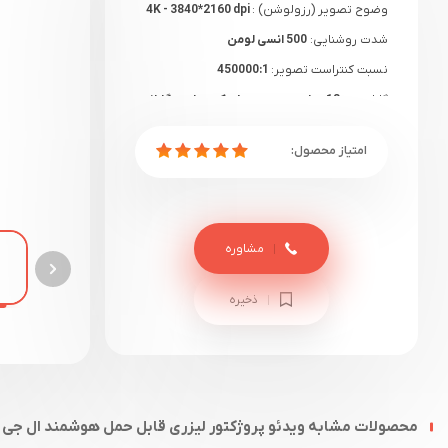
وضوح تصویر (رزولوشن) :
4K - 3840*2160 dpi
شدت روشنایی:
500 انسی لومن
نسبت کنتراست تصویر:
450000:1
گارانتی:
18 ماهه دیتوس+ یک هفته گارانتی
سلامت
مشاوره
ذخیره
محصولات مشابه ویدئو پروژکتور لیزری قابل حمل هوشمند ال جی LG CineBeam Q 4K UHD HU710PB