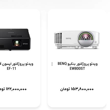
ویدئو پروژکتور بنکیو BENQ
وید
EF-11
EW800ST
122,000,000
153,800,000
تومان
توم