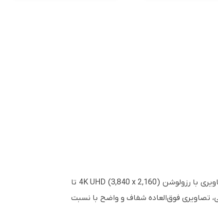
اگرچه LG CineBeam Q یکی از کوچک‌ترین ویدئو پروژکتورهای موجود است، اما عملکردی قدرتمند دارد و می‌تواند تصاویری با رزولوشن 4K UHD (3,840 x 2,160) تا
ناوری‌های پیشرفته تصحیح تصویر ال‌جی، تصاویری فوق‌العاده شفاف و واضح با نسبت