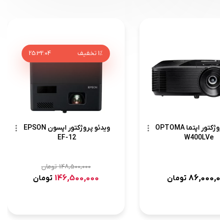
1%
تخفیف
03
:
32
:
25
ویدئو پروژکتور اپتما OPTOMA
ویدئو پروژکتور اپسون EPSON
EF-12
W400LVe
148,500,000
تومان
146,500,000
86,000,
تومان
تومان