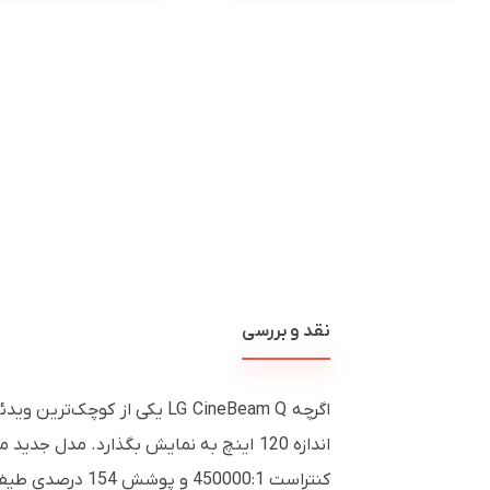
نقد و بررسی
کنتراست 450000:1 و پوشش 154 درصدی طیف رنگی DCI-P3 ارائه می‌کند.