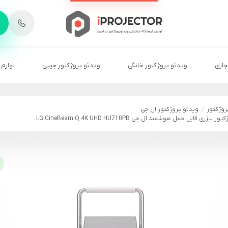
-
6
8
2
2
1
جاری
ویدئو پروژکتور خانگی
ویدئو پروژکتور جیبی
لوازم 
روژکتور
ویدئو پروژکتور ال جی
یزری قابل حمل هوشمند ال جی LG CineBeam Q 4K UHD HU710PB