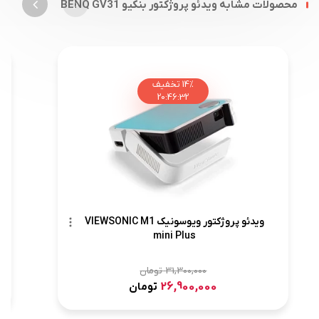
محصولات مشابه ویدئو پروژکتور بنکیو BENQ GV31
14%
تخفیف
20
:
46
:
31
ویدئو پروژکتور ویوسونیک VIEWSONIC M1
mini Plus
31,300,000
تومان
26,900,000
تومان