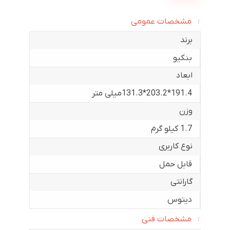
مشخصات عمومی
برند
بنکیو
ابعاد
191.4*203.2*131.3میلی متر
وزن
1.7 کیلو گرم
نوع کاربری
قابل حمل
گارانتی
دیتوس
مشخصات فنی