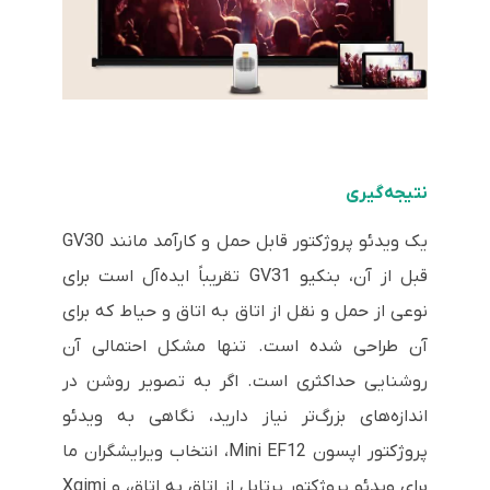
نتیجه‌گیری
یک ویدئو پروژکتور قابل حمل و کارآمد مانند GV30
قبل از آن، بنکیو GV31 تقریباً ایده‌آل است برای
نوعی از حمل و نقل از اتاق به اتاق و حیاط که برای
آن طراحی شده است. تنها مشکل احتمالی آن
روشنایی حداکثری است. اگر به تصویر روشن در
اندازه‌های بزرگ‌تر نیاز دارید، نگاهی به ویدئو
پروژکتور اپسون Mini EF12، انتخاب ویرایشگران ما
برای ویدئو پروژکتور پرتابل از اتاق به اتاق، و Xgimi