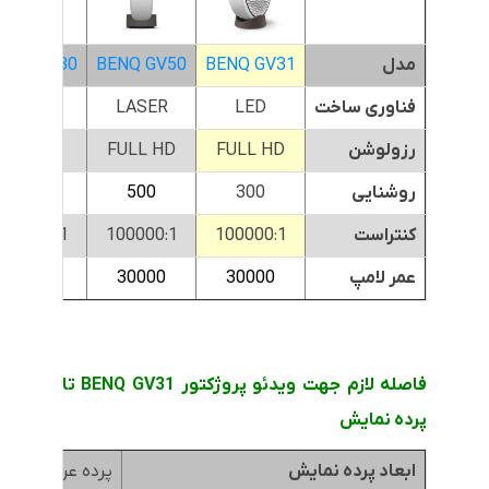
مدل
BENQ GV31
BENQ GV50
ENQ GV30
فناوری ساخت
LED
LASER
LED
رزولوشن
FULL HD
FULL HD
HD
روشنایی
300
500
300
کنتراست
100000:1
100000:1
100000:1
عمر لامپ
30000
30000
30000
فاصله لازم جهت ویدئو پروژکتور BENQ
GV31
تا
پرده نمایش
ابعاد پرده نمایش
پرده عرض 1.8متر