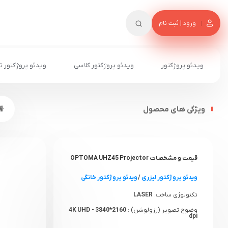
ورود | ثبت نام
ویدئو پروژکتور
ویدئو پروژکتور کلاسی
ویدئو پروژکتور ت
ویژگی های محصول
قیمت و مشخصات OPTOMA UHZ45 Projector
ویدئو پروژکتور لیزری
/
ویدئو پروژکتور خانگی
تکنولوژی ساخت:
LASER
وضوح تصویر (رزولوشن) :
4K UHD - 3840*2160
dpi