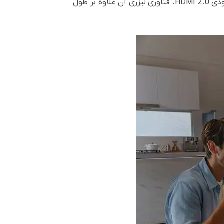
این پروژکتور جمع‌وجور با جدیدترین فناوری‌ها و ویژگی‌ها عرضه می‌شود، از جمله پشتیبانی از HDR و HLG و سه ورودی HDMI 2.0. فناوری لیزری آن علاوه بر طول