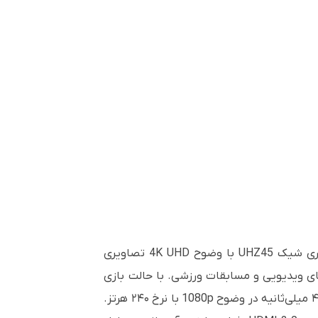
ویدئو پروژکتور لیزری 4K UHD روشن برای کار و خانه ، تجربه‌ای همه‌جانبه از کارایی و کیفیت. ویدئو پروژکتور لیزری شیک UHZ45 با وضوح 4K UHD تصاویری
‌های ویدیویی و مسابقات ورزشی. با حالت بازی
پیشرفته، تجربه گیمینگ خود را به سطح بالاتری ببرید: پاسخ‌دهی ۱۶.۷ میلی‌ثانیه در وضوح 4K با نرخ ۶۰ هرتز و تنها ۴ میلی‌ثانیه در وضوح 1080p با نرخ ۲۴۰ هرتز.