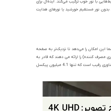
هایی با نور خوب ترکیب می‌کند. ایده‌آل برای
طی بدون نور مستقیم خورشید یا نورهای هدایت
شما این امکان را می‌دهد تا نزدیک‌تر به صفحه
ت ببرید. پروژکتورهای DLP اپتما وضوح تصویر واقعی 4K UHD CTA (انجمن فناوری مصرف کننده) را ارائه می دهند که قادر به
نمایش 8.3 میلیون پیکسل روی صفحه نمایش است. این چهار برابر جزئیات بیشتر از Full HD و دو برابر بیشتر از فناوری رقیب است که تنها 4.1 میلیون پیکسل