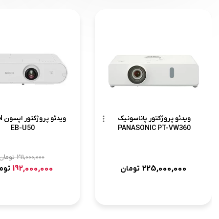
ویدئو پروژکتور پاناسونیک
وید
EB-U50
PANASONIC PT-VW360
211,000,000
تومان
192,000,000
225,000,000
تومان
توم