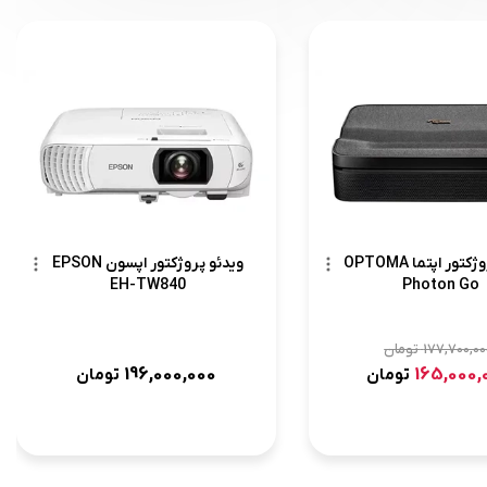
ویدئو پروژکتور اپتما OPTOMA
ویدئو پروژکتور اپسون EPSON
EH-TW840
Photon Go
177,700,00
تومان
196,000,000
165,000,
تومان
تومان