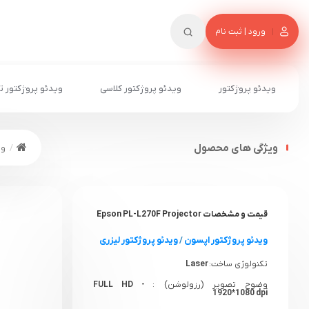
ورود | ثبت نام
ویدئو پروژکتور
ویدئو پروژکتور کلاسی
ویدئو پروژکتور ت
ویژگی های محصول
وی
قیمت و مشخصات Epson PL-L270F Projector
ویدئو پروژکتور اپسون
/
ویدئو پروژکتور لیزری
تکنولوژی ساخت:
Laser
وضوح تصویر (رزولوشن) :
FULL HD -
1920*1080 dpi