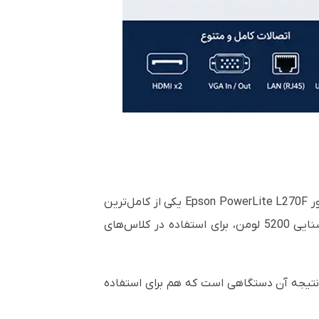
اگر به‌دنبال یک ویدئو پروژکتور حرفه‌ای با روشنایی بالا، طول عمر زیاد و کیفیت تصویر واقعی هستید، ویدئو پروژکتور Epson PowerLite L270F یکی از کامل‌ترین
گزینه‌های موجود در بازار محسوب می‌شود. این مدل با بهره‌گیری از فناوری لیزری 3LCD، رزولوشن Full HD و روشنایی 5200 لومن، برای استفاده در کلاس‌های
 نتیجه آن دستگاهی است که هم برای استفاده