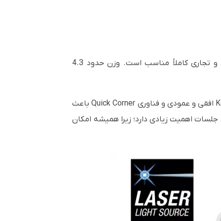
PowerLite L270F طراحی ساده اما حرفه‌ای دارد و برای نصب سقفی، رومیزی یا استفاده در محیط‌های آموزشی و تجاری کاملاً مناسب است. وزن حدود 4.3
یکی از نقاط قوت مهم این دستگاه، امکانات کامل نصب و تنظیم تصویر است. زوم اپتیکال 1.6 برابر، قابلیت Keystone افقی و عمودی و فناوری Quick Corner باعث
 جلسات اهمیت زیادی دارد؛ زیرا همیشه امکان