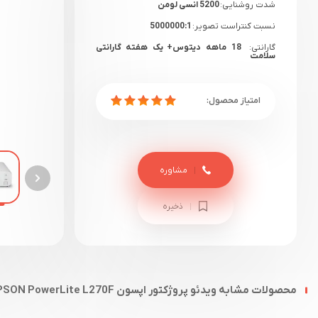
شدت روشنایی:
5200 انسی لومن
نسبت کنتراست تصویر:
5000000:1
گارانتی:
18 ماهه دیتوس+ یک هفته گارانتی
سلامت
مشاوره
ذخیره
محصولات مشابه ویدئو پروژکتور اپسون EPSON PowerLite L270F