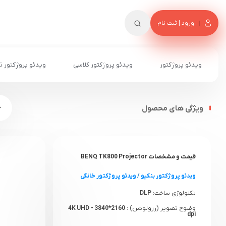
ورود | ثبت نام
ویدئو پروژکتور
ویدئو پروژکتور کلاسی
ویدئو پروژکتور ت
ویژگی های محصول
قیمت و مشخصات BENQ TK800 Projector
ویدئو پروژکتور بنکیو
/
ویدئو پروژکتور خانگی
تکنولوژی ساخت:
DLP
وضوح تصویر (رزولوشن) :
4K UHD - 3840*2160
dpi