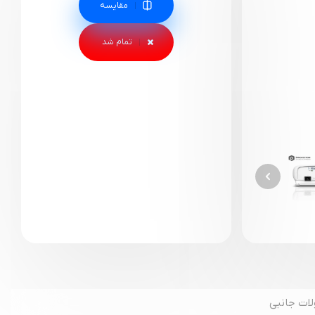
مقایسه
ات جانبی