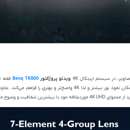
تصاویر، در سیستم اپیتکال
4K
ویدئو پروژکتور
Benq TK800
فقط از
4K
واضح‌تر و بهتری را فراهم می‌کند. علا
ید از محتوای
4K UHD
موردعلاقه خود با بیشترین شفافیت و وضوح مم