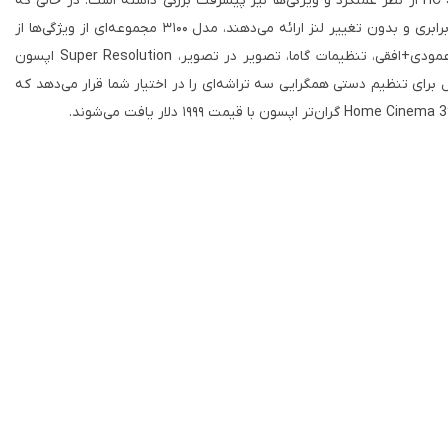
می‌کند، قیمت بالاتری دارد. اما HC 3100 از نظر عملکرد و ویژگی‌ها نیز پیشرفت بزرگی داشته است. در حالی که
مدل‌های ۲۰۴۰ و ۲۰۴۵ فقط زوم ۱.۲ برابری و بدون تغییر لنز ارائه می‌دهند، مدل ۳۱۰۰ مجموعه‌ای از ویژگی‌ها از
جمله لنز زوم ۱.۶ برابری، تغییر لنز عمودی+افقی، تنظیمات گاما، تصویر در تصویر، Super Resolution اپسون
ل برای تنظیم دستی همگرایی سه تراشه‌ای را در اختیار شما قرار می‌دهد که