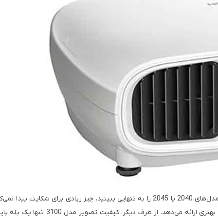
در نهایت، کلید ارزش فوق‌العاده Epson 3100 کیفیت تصویر آن است. اگر مدل‌های 2040 یا 2045 