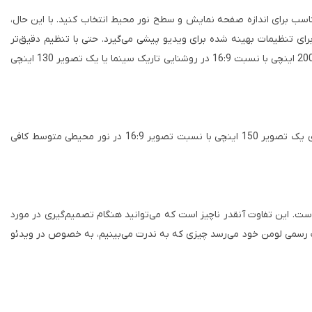
ناسب برای اندازه صفحه نمایش و سطح نور محیط انتخاب کنید. با این حال،
رای تنظیمات بهینه شده برای ویدیو پیشی می‌گیرد. حتی با تنظیم دقیق‌تر
رنگ، به سختی روشنایی را از دست می‌دهد و از 2093 لومن کامل به 2026 لومن به طور غیرقابل تشخیصی کاهش می‌یابد. در هر صورت، برای یک تصویر 200 اینچی با نسبت 16:9 در روشنایی تاریک سینما یا یک تصویر 130 اینچی
حالت پویا با تنظیمات پیش‌فرض، رنگ‌های پر جنب و جوشی را برای ارائه داده‌ها و گرافیک در بالاترین میزان روشنایی 3100 ارائه می‌دهد. 2882 لومن برای یک تصویر 150 اینچی با نسبت تصویر 16:9 در نور محیطی متوسط ​​کافی
زوم 1.6x در مقایسه با حالت زاویه باز خود، تنها حدود 9٪ از روشنایی را در حالت تله فوتو کامل خود کاهش می‌دهد، که بهتر از اکثر لنزهای زوم 1.6x است. این تفاوت آنقدر ناچیز است که می‌توانید هنگام تصمیم‌گیری در مورد
ن معناست که 3100 حتی با لنز در حالت تله فوتو کامل، به مشخصات رسمی لومن خود می‌رسد چیزی که به ندرت می‌بینیم، به خصوص در ویدئو