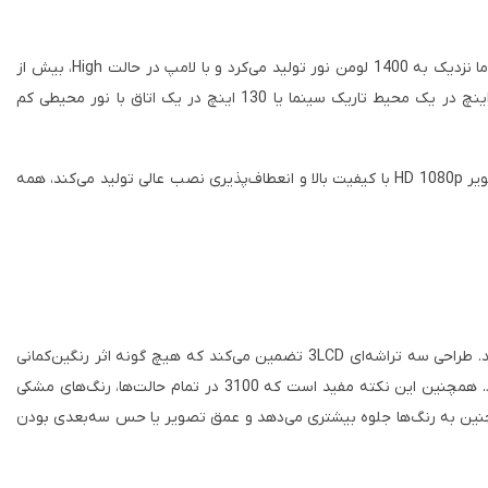
یکی دیگر از نکات کلیدی ارزش HC3100، قدرت بالای لومن آن است. حتی در حالت‌های سینمایی با کمترین قدرت لامپ، مدل Eco، دستگاه مورد آزمایش ما نزدیک به 1400 لومن نور تولید می‌کرد و با لامپ در حالت High، بیش از
2000 لومن نور تولید می‌کرد. این امر باعث تطبیق‌پذیری استثنایی آن می‌شود. شما می‌توانید از 3100 برای روشن کردن صفحه نمایشی به بزرگی 200 اینچ در یک محیط تاریک سینما یا 130 اینچ در یک اتاق با نور محیطی کم
اگرچه با نام "سینما خانگی" به بازار عرضه می‌شود، اما به راحتی می‌توان تصور کرد که HC3100 در بسیاری ازکافه های ورزشی ظاهر شود زیرا نور کافی، تصویر HD 1080p با کیفیت بالا و انعطاف‌پذیری نصب عالی تولید می‌کند، همه
چهار حالت پیش‌فرض رنگ در 3100 پویا، سینمایی روشن، طبیعی و سینمایی همگی کیفیت ویدیوی قابل قبولی را بدون هیچ گونه تغییری ارائه می‌دهند. طراحی سه تراشه‌ای 3LCD تضمین می‌کند که هیچ گونه اثر رنگین‌کمانی
وجود نخواهد داشت و هیچ تفاوتی بین روشنایی رنگی و سفید وجود نخواهد داشت، که ممکن است بر کیفیت رنگ یا روشنایی تصاویر رنگی تأثیر بگذارد. همچنین این نکته مفید است که 3100 در تمام حالت‌ها، رنگ‌های مشکی
تراست بالاتر همچنین به رنگ‌ها جلوه بیشتری می‌دهد و عمق تصویر یا حس سه‌بعدی بودن