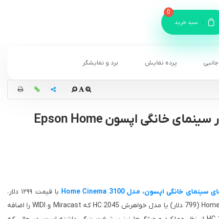
0
سبد خرید
جانبی
پرده نمایش
برد و نمایشگر
بررسی ویدئو پروژکتور سینمای خانگی اپسون Epson Home
نمای خانگی اپسون، مدل Home Cinema 3100
با قیمت ۱۲۹۹ دلار،
نسبت به مدل پایه Home Cinema 2040 (799 دلار) یا مدل خواهرش HC 2045 که Miracast و WIDI را اضافه