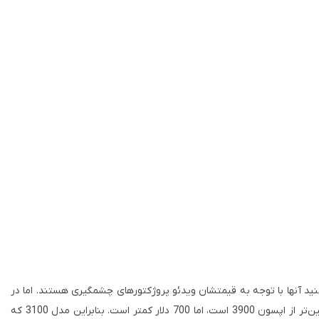
را به تنهایی ببینید، چیز زیادی برای شکایت پیدا نمی‌کنید آنها با توجه به قیمتشان ویدئو پروژکتورهای چشمگیری هستند. اما در
مقایسه‌ی کنار هم، مدل 3100 رنگ‌های بسیار زنده‌تر و کنتراست به مراتب بهتری ارائه می‌دهد. از طرف دیگر، کیفیت تصویر مدل 3100 تنها یک پله پایین‌تر از اپسون 3900 است، اما 700 دلار کمتر است. بنابراین مدل 3100 که