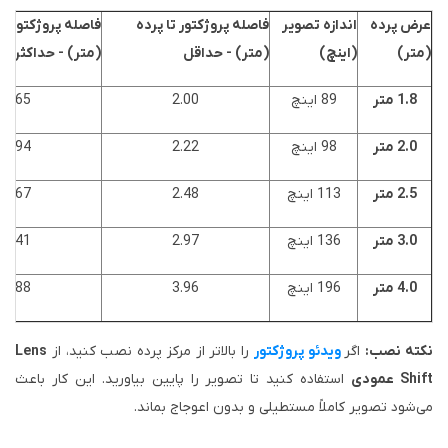
عرض پرده
اندازه تصویر
فاصله پروژکتور تا پرده
فاصله پروژکتور تا
(متر)
(اینچ)
(متر) - حداقل
(متر) - حداکثر
1.8 متر
89 اینچ
2.00
2.65
2.0 متر
98 اینچ
2.22
2.94
2.5 متر
113 اینچ
2.48
3.67
3.0 متر
136 اینچ
2.97
4.41
4.0 متر
196 اینچ
3.96
5.88
نکته نصب:
اگر
ویدئو پروژکتور
را بالاتر از مرکز پرده نصب کنید، از
Lens
Shift عمودی
استفاده کنید تا تصویر را پایین بیاورید. این کار باعث
می‌شود تصویر کاملاً مستطیلی و بدون اعوجاج بماند.