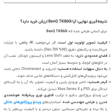
نتیجه‌گیری نهایی: آیا BenQ TK860i ارزش خرید دارد؟
برای کسانی طراحی شده که:
BenQ TK860i
کیفیت تصویر اولویت اول است:
اگر می‌خواهید 4K واقعی با جزئیات
خیره‌کننده و رنگ‌های دقیق (98% Rec.709) داشته باشید.
فضای محدودی دارید:
به لطف Lens Shift و کیستون خودکار، نصب آن
در اتاق‌های کوچک و متوسط بسیار آسان است.
به دنبال سهولت استفاده هستید:
اندروید و Chromecast داخلی باعث
می‌شود پیچیدگی‌های کابل‌کشی و دستگاه‌های جانبی حذف شوند.
گیمر هستید:
تاخیر ورودی پایین و کیفیت تصویر بالا، آن را به گزینه‌ای
ایده‌آل برای PS5 و Xbox Series X تبدیل می‌کند.
این ویدئو پروژکتور بنکیو با ترکیب
فناوری نوری پیشرفته
،
هوشمندی
مدرن
و
طراحی مهندسی شده
، استانداردهای
ویدئو پروژکتورهای خانگی
را بالا برده و تجربه‌ای سینمایی، بدون دردسر و با کیفیت بی‌نظیر را به