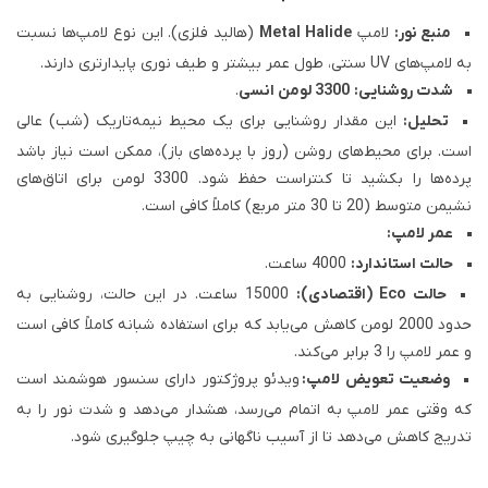
منبع نور:
لامپ
Metal Halide
(هالید فلزی). این نوع لامپ‌ها نسبت
به لامپ‌های UV سنتی، طول عمر بیشتر و طیف نوری پایدارتری دارند.
شدت روشنایی:
3300 لومن انسی
.
تحلیل:
این مقدار روشنایی برای یک محیط نیمه‌تاریک (شب) عالی
است. برای محیط‌های روشن (روز با پرده‌های باز)، ممکن است نیاز باشد
پرده‌ها را بکشید تا کنتراست حفظ شود. 3300 لومن برای اتاق‌های
نشیمن متوسط (20 تا 30 متر مربع) کاملاً کافی است.
عمر لامپ:
حالت استاندارد:
4000 ساعت.
حالت Eco (اقتصادی):
15000 ساعت. در این حالت، روشنایی به
حدود 2000 لومن کاهش می‌یابد که برای استفاده شبانه کاملاً کافی است
و عمر لامپ را 3 برابر می‌کند.
وضعیت تعویض لامپ:
ویدئو پروژکتور دارای سنسور هوشمند است
که وقتی عمر لامپ به اتمام می‌رسد، هشدار می‌دهد و شدت نور را به
تدریج کاهش می‌دهد تا از آسیب ناگهانی به چیپ جلوگیری شود.