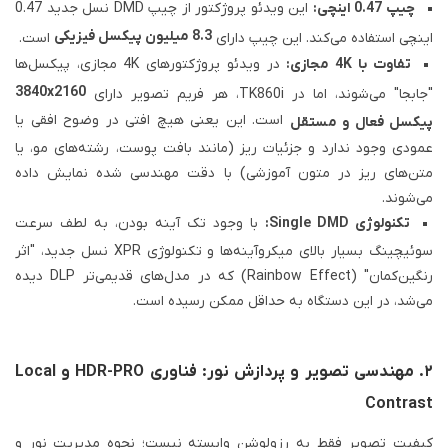
چیپ 0.47 اینچی:
این ویدئو پروژکتور از چیپ DMD نسل جدید 0.47
8.3 میلیون پیکسل فیزیکی
اینچی استفاده می‌کند. این چیپ دارای
است.
تفاوت با 4K مجازی:
در ویدئو پروژکتورهای 4K مجازی، پیکسل‌ها
3840x2160
"جابجا" می‌شوند، اما در TK860i، هر فریم تصویر دارای
است. این یعنی هیچ افتی در وضوح افقی یا
پیکسل فعال و مستقل
عمودی وجود ندارد و جزئیات ریز (مانند بافت پوست، رشته‌های مو، یا
متن‌های ریز در متون آموزشی) با دقت مهندسی شده نمایش داده
می‌شوند.
تکنولوژی Single DMD:
با وجود تک آینه بودن، به لطف سرعت
سوئیچینگ بسیار بالای میکروآینه‌ها و تکنولوژی XPR نسل جدید، "اثر
رنگین‌کمان" (Rainbow Effect) که در مدل‌های قدیمی‌تر DLP دیده
می‌شد، در این دستگاه به حداقل ممکن رسیده است.
۲. مهندسی تصویر و پردازش نور: فناوری HDR-PRO و Local
Contrast
کیفیت تصویر فقط به رزولوشن وابسته نیست؛ نحوه مدیریت نور و