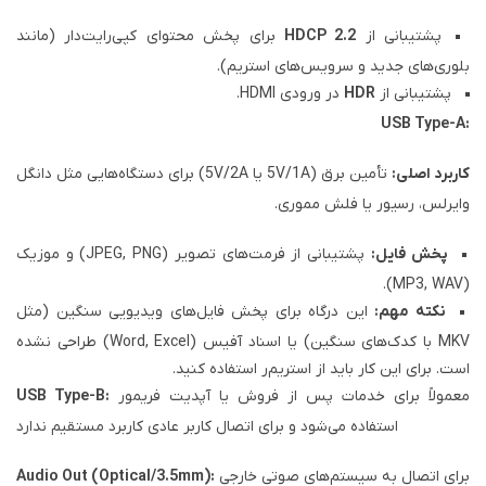
پشتیبانی از
HDCP 2.2
برای پخش محتوای کپی‌رایت‌دار (مانند
بلوری‌های جدید و سرویس‌های استریم).
پشتیبانی از
HDR
در ورودی HDMI.
USB Type-A:
کاربرد اصلی:
تأمین برق (5V/1A یا 5V/2A) برای دستگاه‌هایی مثل دانگل
وایرلس، رسیور یا فلش مموری.
پخش فایل:
پشتیبانی از فرمت‌های تصویر (JPEG, PNG) و موزیک
(MP3, WAV).
نکته مهم:
این درگاه برای پخش فایل‌های ویدیویی سنگین (مثل
MKV با کدک‌های سنگین) یا اسناد آفیس (Word, Excel) طراحی نشده
است. برای این کار باید از استریم‌ر استفاده کنید.
معمولاً برای خدمات پس از فروش یا آپدیت فریمور
USB Type-B:
استفاده می‌شود و برای اتصال کاربر عادی کاربرد مستقیم ندارد
برای اتصال به سیستم‌های صوتی خارجی
Audio Out (Optical/3.5mm):