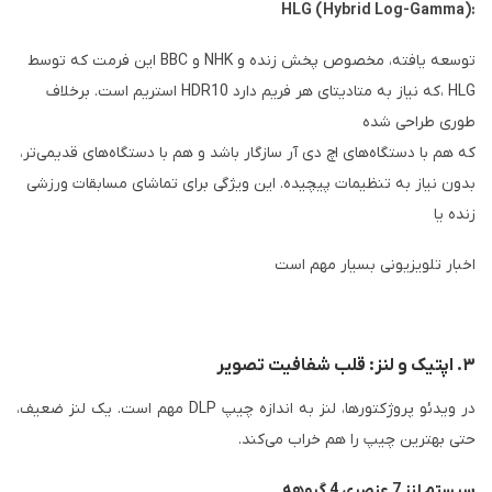
HLG (Hybrid Log-Gamma):
این فرمت که توسط BBC و NHK توسعه یافته، مخصوص پخش زنده و
استریم است. برخلاف HDR10 که نیاز به متادیتای هر فریم دارد، HLG
طوری طراحی شده
که هم با دستگاه‌های اچ دی آر سازگار باشد و هم با دستگاه‌های قدیمی‌تر،
بدون نیاز به تنظیمات پیچیده. این ویژگی برای تماشای مسابقات ورزشی
زنده یا
اخبار تلویزیونی بسیار مهم اس
ت
۳. اپتیک و لنز: قلب شفافیت تصویر
در ویدئو پروژکتورها، لنز به اندازه چیپ DLP مهم است. یک لنز ضعیف،
حتی بهترین چیپ را هم خراب می‌کند.
سیستم لنز 7 عنصری 4 گروهه