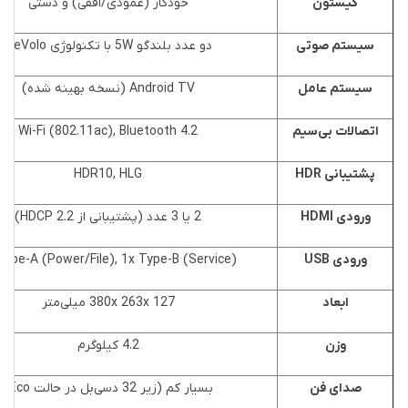
کیستون
خودکار (عمودی/افقی) و دستی
سیستم صوتی
دو عدد بلندگو 5W با تکنولوژی treVolo
سیستم عامل
Android TV (نسخه بهینه شده)
اتصالات بی‌سیم
Wi-Fi (802.11ac), Bluetooth 4.2
پشتیبانی HDR
HDR10, HLG
ورودی HDMI
2 یا 3 عدد (پشتیبانی از HDCP 2.2)
ورودی USB
Type-A (Power/File), 1x Type-B (Service)
ابعاد
380x 263x 127 میلی‌متر
وزن
4.2 کیلوگرم
صدای فن
بسیار کم (زیر 32 دسی‌بل در حالت Eco)