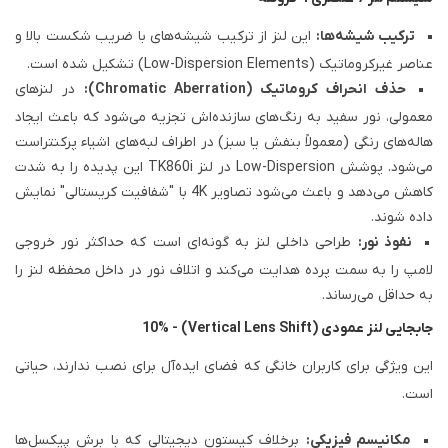
ترکیب شیشه‌ها:
این لنز از ترکیب شیشه‌های با ضریب شکست بالا و
عناصر غیرکروماتیک (Low-Dispersion Elements) تشکیل شده است.
حذف انحراف کروماتیک (Chromatic Aberration):
در لنزهای
معمولی، نور سفید به رنگ‌های سازنده‌اش تجزیه می‌شود که باعث ایجاد
هاله‌های رنگی (معمولاً بنفش یا سبز) در اطراف لبه‌های اشیاء پرکنتراست
می‌شود. پوشش Low-Dispersion در لنز TK860i این پدیده را به شدت
کاهش می‌دهد و باعث می‌شود تصاویر 4K با "شفافیت کریستالی" نمایش
داده شوند.
نفوذ نور:
طراحی داخلی لنز به گونه‌ای است که حداکثر نور خروجی
لامپ را به سمت پرده هدایت می‌کند و اتلاف نور در داخل محفظه لنز را
به حداقل می‌رساند.
جابجایی لنز عمودی (Vertical Lens Shift) - 10%
این ویژگی برای کاربران خانگی که فضای ایده‌آل برای نصب ندارند، حیاتی
است.
مکانیسم فیزیکی:
برخلاف کیستون دیجیتالی که با برش پیکسل‌ها