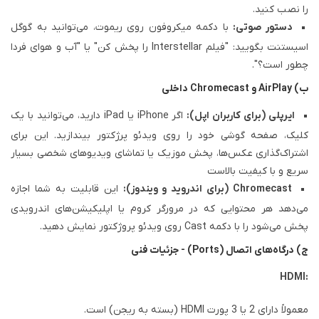
را نصب کنید.
دستور صوتی:
با دکمه میکروفون روی ریموت، می‌توانید به گوگل
اسیستنت بگویید: "فیلم Interstellar را پخش کن" یا "آب و هوای فردا
چطور است؟".
ب) AirPlay و Chromecast داخلی
ایرپلی (برای کاربران اپل):
اگر iPhone یا iPad دارید، می‌توانید با یک
کلیک، صفحه گوشی خود را روی ویدئو پرژکتور بیندازید. این برای
اشتراک‌گذاری عکس‌ها، پخش موزیک یا تماشای ویدیوهای شخصی بسیار
سریع و با کیفیت بالاست
Chromecast (برای اندروید و ویندوز):
این قابلیت به شما اجازه
می‌دهد هر محتوایی که در مرورگر کروم یا اپلیکیشن‌های اندرویدی
پخش می‌شود را با دکمه Cast روی ویدئو پروژکتور نمایش دهید.
ج) درگاه‌های اتصال (Ports) - جزئیات فنی
HDMI:
معمولاً دارای 2 یا 3 پورت HDMI (بسته به ریجن) است.