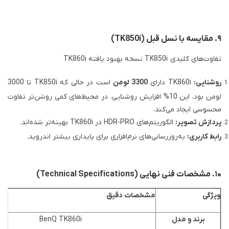
۹. مقایسه با نسل قبل (TK850i)
TK860i نسخه بهبود یافته TK850i تفاوت‌های کلیدی
روشنایی:
TK860i دارای
3300 لومن
است در حالی که TK850i تا 3000
لومن بود. این 10% افزایش روشنایی، در محیط‌های کمی روشن‌تر تفاوت
محسوسی ایجاد می‌کند.
پردازش تصویر:
الگوریتم‌های HDR-PRO در TK860i بهینه‌تر شده‌اند.
رابط کاربری:
به‌روزرسانی‌های نرم‌افزاری برای پایداری بیشتر اندروید.
۱۰. مشخصات فنی نهایی (Technical Specifications)
ویژگی
مشخصات دقیق
برند و مدل
BenQ TK860i