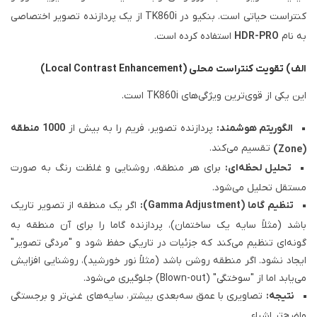
کنتراست حیاتی است. بنکیو در TK860i از یک پردازنده تصویر اختصاصی
به نام
HDR-PRO
استفاده کرده است.
الف) تقویت کنتراست محلی (Local Contrast Enhancement)
این یکی از قوی‌ترین ویژگی‌های TK860i است.
الگوریتم هوشمند:
پردازنده تصویر، فریم را به بیش از
1000 منطقه
تقسیم می‌کند.
(Zone)
تحلیل لحظه‌ای:
برای هر منطقه، روشنایی و غلظت رنگ به صورت
مستقل تحلیل می‌شود.
تنظیم گاما (Gamma Adjustment):
اگر یک منطقه از تصویر تاریک
باشد (مثلاً سایه یک ساختمان)، پردازنده گاما را برای آن منطقه به
گونه‌ای تنظیم می‌کند که جزئیات در تاریکی حفظ شود و "مردگی تصویر"
ایجاد نشود. اگر منطقه روشن باشد (مثلاً نور خورشید)، روشنایی افزایش
می‌یابد اما از "سوختگی" (Blown-out) جلوگیری می‌شود.
نتیجه:
تصاویری با عمق سه‌بعدی بیشتر، سایه‌های غنی‌تر و برجستگی
واضح‌تر اشیاء.