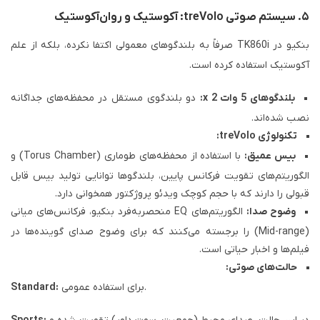
۵. سیستم صوتی treVolo: آکوستیک و روان‌آکوستیک
بنکیو در TK860i صرفاً به بلندگوهای معمولی اکتفا نکرده، بلکه از علم
آکوستیک استفاده کرده است.
بلندگوهای 5 وات x 2:
دو بلندگوی مستقل در محفظه‌های جداگانه
نصب شده‌اند.
تکنولوژی treVolo:
بیس عمیق:
با استفاده از محفظه‌های طوماری (Torus Chamber) و
الگوریتم‌های تقویت فرکانس پایین، بلندگوها توانایی تولید بیس قابل
قبولی را دارند که با حجم کوچک ویدئو پروژکتور همخوانی دارد.
وضوح صدا:
الگوریتم‌های EQ منحصربه‌فرد بنکیو، فرکانس‌های میانی
(Mid-range) را برجسته می‌کنند که برای وضوح صدای گوینده‌ها در
فیلم‌ها و اخبار حیاتی است.
حالت‌های صوتی:
برای استفاده عمومی.
Standard: