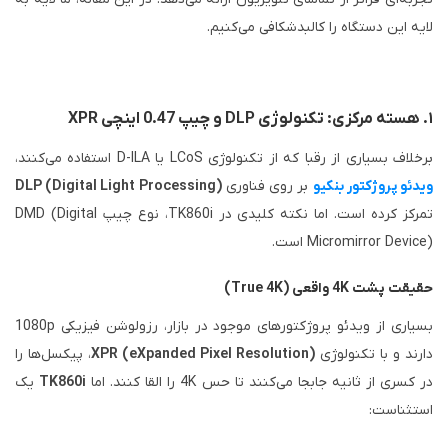
لایه این دستگاه را کالبدشکافی می‌کنیم.
۱. هسته مرکزی: تکنولوژی DLP و چیپ 0.47 اینچی XPR
برخلاف بسیاری از رقبا که از تکنولوژی LCoS یا D-ILA استفاده می‌کنند،
ویدئو پروژکتور بنکیو
بر روی فناوری
DLP (Digital Light Processing)
تمرکز کرده است. اما نکته کلیدی در TK860i، نوع چیپ DMD (Digital
Micromirror Device) است.
حقیقت پشت 4K واقعی (True 4K)
بسیاری از ویدئو پروژکتورهای موجود در بازار، رزولوشن فیزیکی 1080p
دارند و با تکنولوژی
XPR (eXpanded Pixel Resolution)
، پیکسل‌ها را
در کسری از ثانیه جابجا می‌کنند تا حس 4K را القا کنند. اما
TK860i
یک
استثناست: