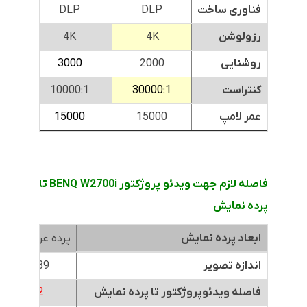
فناوری ساخت
DLP
DLP
رزولوشن
4K
4K
روشنایی
2000
3000
کنتراست
30000:1
10000:1
1
عمر لامپ
15000
15000
فاصله لازم جهت ویدئو پروژکتور BENQ W2700i تا
پرده نمایش
ابعاد پرده نمایش
پرده عرض 1.8متر
اندازه تصویر
89 اینچ
فاصله ویدئوپروژکتور تا پرده نمایش
2 متر