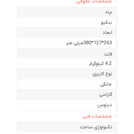
مشخصات عمومی
برند
بنکیو
ابعاد
263*127*380میلی متر
وزن
4.2 کیلوگرم
نوع کاربری
خانگی
گارانتی
دیتوس
مشخصات فنی
تکنولوژی ساخت