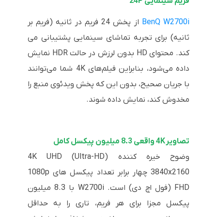
ف
ریم سینمایی 24P
BenQ W2700i
از پخش 24 فریم در ثانیه (فریم بر
ثانیه) برای تجربه تماشای سینمایی پشتیبانی می
کند. محتوای HD بدون لرزش در حالت HDR نمایش
داده می‌شود، بنابراین فیلم‌های 4K شما می‌توانند
با جریان صحیح، بدون این که پخش ویدئوی منبع را
مخدوش کند، نمایش داده شوند.
تصاویر 4K واقعی 8.3 میلیون پیکسل کامل
وضوح خیره کننده 4K UHD (Ultra-HD)
3840x2160 چهار برابر تعداد پیکسل های 1080p
FHD (فول اچ دی) است. W2700i با 8.3 میلیون
پیکسل مجزا برای هر فریم، تاری را به حداقل