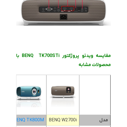
مقایسه ویدئو پروژکتور BENQ TK700STi با
محصولات مشابه
مدل
BENQ W2700i
BENQ TK800M
0STi