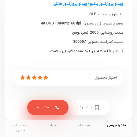
ویدئو پروژکتور بنکیو
/
ویدئو پروژکتور خانگی
تکنولوژی ساخت:
DLP
وضوح تصویر (رزولوشن) :
4K UHD - 3840*2160 dpi
شدت روشنایی:
2000 انسی لومن
نسبت کنتراست تصویر:
30000:1
گارانتی:
18 ماهه بدر + یک هفته گارانتی سلامت
ذخیره
مشاوره
نقد و بررسی
مشخصات
نظرات
محصولات
جانبی