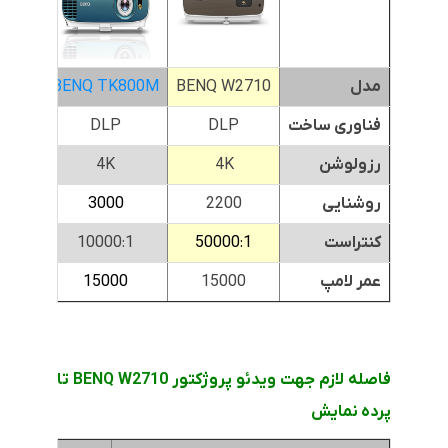
مدل
BENQ W2710
BENQ TK800M
00ST
فناوری ساخت
DLP
DLP
رزولوشن
4K
4K
روشنایی
2200
3000
کنتراست
50000:1
10000:1
1
عمر لامپ
15000
15000
0
فاصله لازم جهت ویدئو پروژکتور BENQ W2710 تا
پرده نمایش