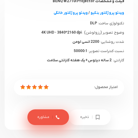
قیمت و مشخصات BENQ W2710i Projector
ویدئو پروژکتور بنکیو
/
ویدئو پروژکتور خانگی
تکنولوژی ساخت:
DLP
وضوح تصویر (رزولوشن) :
4K UHD - 3840*2160 dpi
شدت روشنایی:
2200 انسی لومن
نسبت کنتراست تصویر:
50000:1
گارانتی:
2 ساله دیتوس+ یک هفته گارانتی سلامت
ذخیره
مشاوره