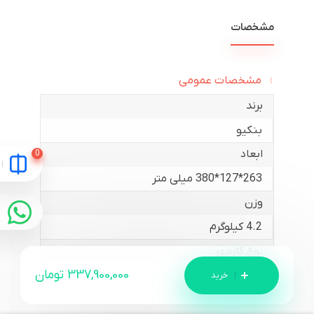
مشخصات
مشخصات عمومی
برند
بنکیو
ابعاد
263*127*380 میلی متر
وزن
4.2 کیلوگرم
نوع کاربری
337,900,000
تومان
خانگی
گارانتی