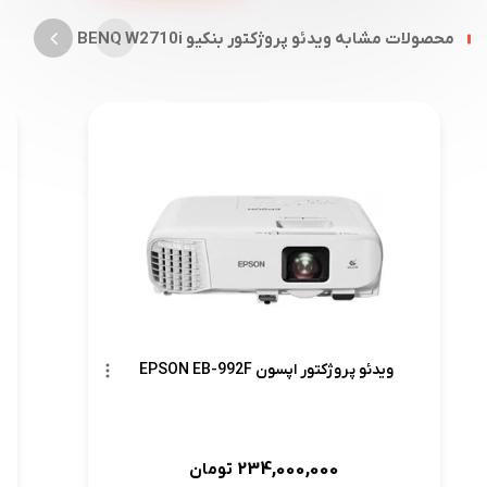
محصولات مشابه ویدئو پروژکتور بنکیو BENQ W2710i
ویدئو پروژکتور اپسون EPSON EB-992F
234,000,000
تومان