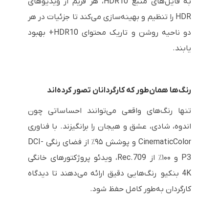
به فایل‌های منبع HDR10، هر فریم از ویدیوهای
HDR را تنظیم و بهینه‌سازی می‌کند تا جزئیات در هر
دو ناحیه روشن و تاریک محتوای HDR10+ بهبود
یابند.
رنگ‌ها همان‌طور که کارگردانان تصور کرده‌اند
تنها رنگ‌های واقعی می‌توانند احساساتی چون
اندوه، شادی، عشق و هیجان را برانگیزند. با فناوری
CinematicColor و پوشش ۹۵٪ از فضای رنگی DCI-
P3 و ۱۰۰٪ از Rec.709، ویدئو پروژکتورهای خانگی
4K بنکیو رنگ‌هایی دقیق ارائه می‌دهند تا دیدگاه
کارگردان به‌طور کامل حفظ شود.