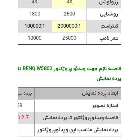
رزولوشن
4K
4K
روشنایی
2600
1800
0
کنتراست
2000000:1
100000:1
0:1
عمر لامپ
25000
10000
00
فاصله لازم جهت ویدئو پروژکتور BENQ W5800 تا
پرده نمایش
ابعاد پرده نمایش
پرده عرض 1.8متر
اندازه تصویر
89 اینچ
فاصله ویدئوپروژکتور تا پرده نمایش
2.7 تا 4.3 متر
پرده نمایش مناسب این ویدئوپروژکتور