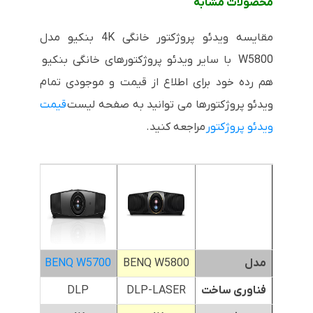
محصولات مشابه
مقایسه ویدئو پروژکتور خانگی 4K بنکیو مدل
W5800 با سایر ویدئو پروژکتورهای خانگی بنکیو
هم رده خود برای اطلاع از قیمت و موجودی تمام
ویدئو پروژکتورها می توانید به صفحه لیست
قیمت
ویدئو پروژکتور
مراجعه کنید.
مدل
BENQ W5800
BENQ W5700
700ST
فناوری ساخت
DLP-LASER
DLP
P