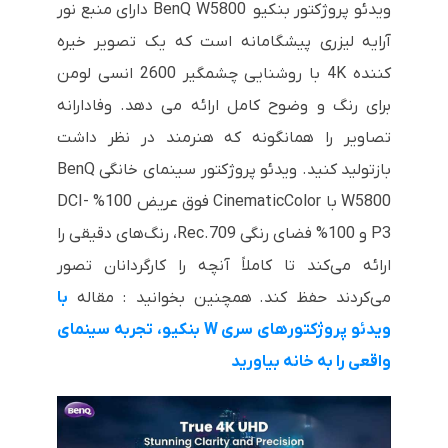
ویدئو پروژکتور بنکیو BenQ W5800 دارای منبع نور
آرایه لیزری پیشگامانه است که یک تصویر خیره
کننده 4K با روشنایی چشمگیر 2600 انسی لومن
برای رنگ و وضوح کامل ارائه می دهد. وفادارانه
تصاویر را همانگونه که هنرمند در نظر داشت
بازتولید کنید. ویدئو پروژکتور سینمای خانگی BenQ
W5800 با CinematicColor فوق عریض 100% DCI-
P3 و 100% فضای رنگی Rec.709، رنگ‌های دقیقی را
ارائه می‌کند تا کاملاً آنچه را کارگردانان تصور
می‌کردند حفظ کند. همچنین بخوانید : مقاله
با
ویدئو پروژکتورهای سری W بنکیو، تجربه سینمای
واقعی را به خانه بیاورید