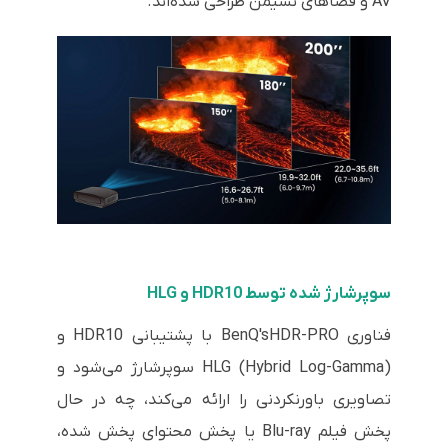
AV و فضاهای نشیمن طراحی شده‌اند.
سوپرشارژ شده توسط HDR10 و HLG
فناوری BenQ'sHDR-PRO با پشتیبانی HDR10 و
HLG (Hybrid Log-Gamma) سوپرشارژ می‌شود و
تصاویری باورنکردنی را ارائه می‌کند، چه در حال
پخش فیلم Blu-ray یا پخش محتوای پخش شده،