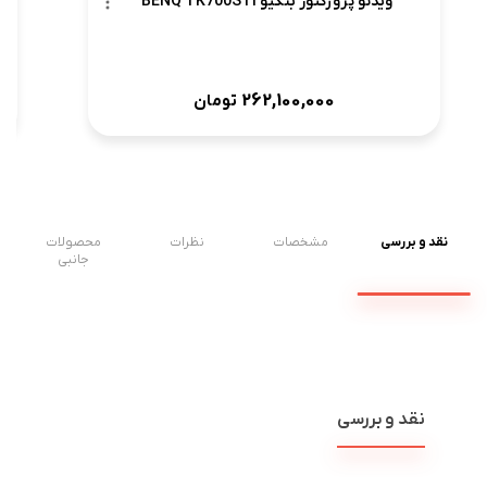
ویدئو پروژکتور بنکیو BENQ TK700STi
262,100,000
تومان
نقد و بررسی
مشخصات
نظرات
محصولات
جانبی
نقد و بررسی