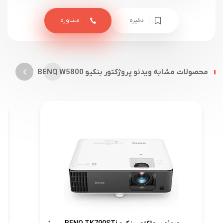
ذخیره
مشاوره
محصولات مشابه ویدئو پروژکتور بنکیو BENQ W5800