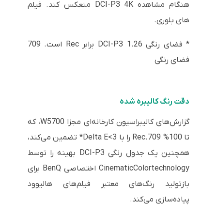
هنگام مشاهده DCI-P3 4K منعکس کند. فیلم
های بلوری.
* فضای رنگی DCI-P3 1.26 برابر Rec است. 709
فضای رنگی
دقت رنگ کالیبره شده
گزارش‌های کالیبراسیون کارخانه‌ای مجزا W5700، که
تا 100% Rec.709 را با Delta E<3* تضمین می‌کند،
همچنین یک جدول رنگی DCI-P3 بهینه را توسط
CinematicColortechnology اختصاصی BenQ برای
بازتولید رنگ‌های معتبر فیلم‌های هالیوود
پیاده‌سازی می‌کند.