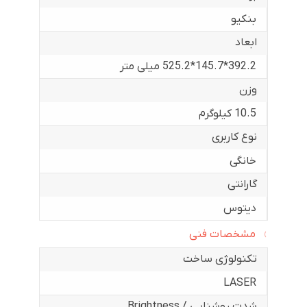
بنکیو
ابعاد
392.2*145.7*525.2 میلی متر
وزن
10.5 کیلوگرم
نوع کاربری
خانگی
گارانتی
دیتوس
مشخصات فنی
تکنولوژی ساخت
LASER
شدت روشنایی / Brightness