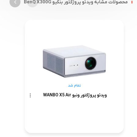
محصولات مشابه ویدئو پروژکتور بنکیو BenQ X300G
تمام شد
ویدئو پروژکتور ونبو WANBO X5 Air