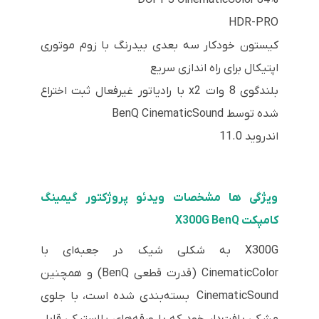
HDR-PRO
کیستون خودکار سه بعدی بیدرنگ با زوم موتوری
اپتیکال برای راه اندازی سریع
بلندگوی 8 وات x2 با رادیاتور غیرفعال ثبت اختراع
شده توسط BenQ CinematicSound
اندروید 11.0
ویژگی ها مشخصات ویدئو پروژکتور گیمینگ
کامپکت X300G BenQ
X300G به شکلی شیک در جعبه‌ای با
CinematicColor (قدرت قطعی BenQ) و همچنین
CinematicSound بسته‌بندی شده است، با جلوی
مشکی بافت‌دار خود که با ورقه‌های پلاستیکی قابل