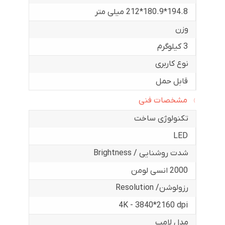
194.8*180.9*212 میلی متر
وزن
3 کیلوگرم
نوع کاربری
قابل حمل
مشخصات فنی
تکنولوژی ساخت
LED
شدت روشنایی / Brightness
2000 انسی لومن
رزولوشن/ Resolution
4K - 3840*2160 dpi
مدل لامپ