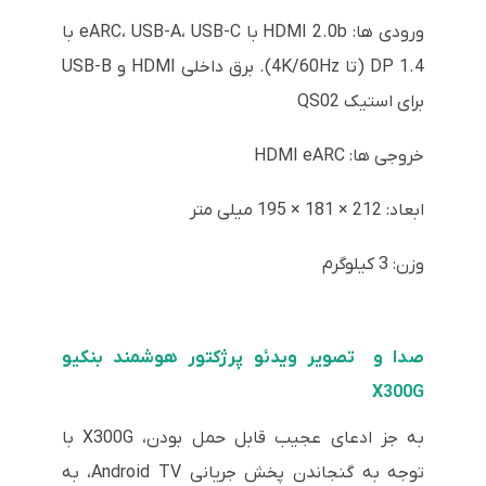
ورودی ها: HDMI 2.0b با eARC، USB-A، USB-C با
DP 1.4 (تا 4K/60Hz). برق داخلی HDMI و USB-B
برای استیک QS02
خروجی ها: HDMI eARC
ابعاد: 212 × 181 × 195 میلی متر
وزن: 3 کیلوگرم
صدا و تصویر ویدئو پرژکتور هوشمند بنکیو
X300G
به جز ادعای عجیب قابل حمل بودن، X300G با
توجه به گنجاندن پخش جریانی Android TV، به