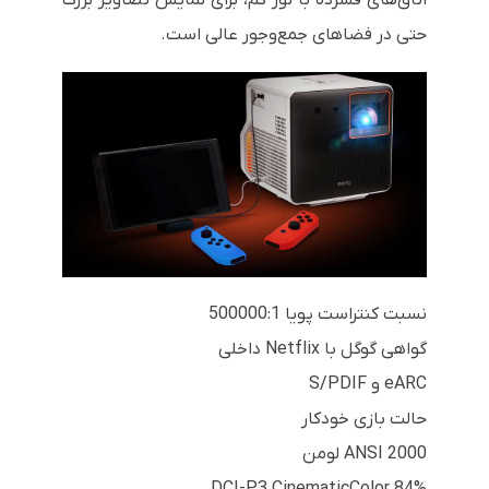
حتی در فضاهای جمع‌وجور عالی است.
نسبت کنتراست پویا 500000:1
گواهی گوگل با Netflix داخلی
eARC و S/PDIF
حالت بازی خودکار
2000 ANSI لومن
84% DCI-P3 CinematicColor