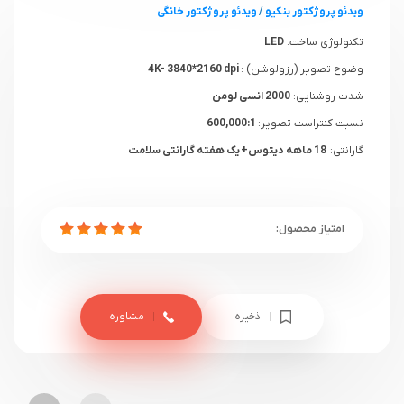
ویدئو پروژکتور بنکیو
/
ویدئو پروژکتور خانگی
تکنولوژی ساخت:
LED
وضوح تصویر (رزولوشن) :
4K- 3840*2160 dpi
شدت روشنایی:
2000 انسی لومن
نسبت کنتراست تصویر:
600,000:1
گارانتی:
18 ماهه دیتوس+ یک هفته گارانتی سلامت
ذخیره
مشاوره