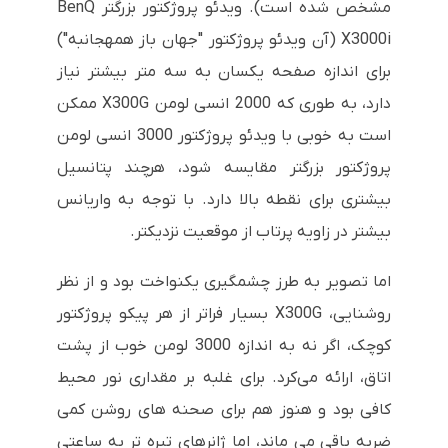
مشخص شده است). ویدئو پروژکتور بزرگتر BenQ
X3000i (آن ویدئو پروژکتور "جهان باز همهجانبه")
برای اندازه صفحه یکسان به سه متر بیشتر نیاز
دارد، به طوری که 2000 انسی لومن X300G ممکن
است به خوبی با ویدئو پروژکتور 3000 انسی لومن
پروژکتور بزرگتر مقایسه شود، هرچند پتانسیل
بیشتری برای نقطه بالا دارد. با توجه به واریانس
بیشتر در زاویه پرتاب از موقعیت نزدیکتر.
اما تصویر به طرز چشمگیری یکنواخت بود و از نظر
روشنایی، X300G بسیار فراتر از هر پیکو پروژکتور
کوچک، اگر نه به اندازه 3000 لومن خوب از پشت
اتاق، ارائه می‌کرد. برای غلبه بر مقداری نور محیط
کافی بود و هنوز هم برای صحنه های روشن کمی
ضربه باقی می ماند، اما ژانرهای تیره تر به ساعتی