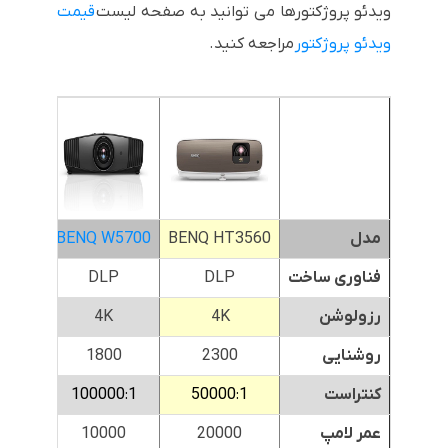
ویدئو پروژکتورها می توانید به صفحه لیست
قیمت
ویدئو پروژکتور
مراجعه کنید.
مدل
BENQ HT3560
BENQ W5700
700ST
فناوری ساخت
DLP
DLP
رزولوشن
4K
4K
روشنایی
2300
1800
0
کنتراست
50000:1
100000:1
:1
عمر لامپ
20000
10000
0