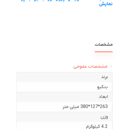
نمایش
مشخصات
مشخصات عمومی
برند
بنکیو
ابعاد
263*127*380 میلی متر
وزن
4.2 کیلوگرم