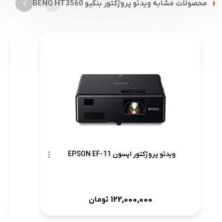
محصولات مشابه ویدئو پروژکتور بنکیو BENQ HT3560
ویدئو پروژکتور اپسون EPSON EF-11
122,000,000
تومان