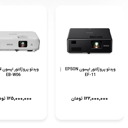
ویدئو پروژکتور اپسون EPSON
وید
EB-W06
EF-11
125,000,000
122,000,000
تومان
توم