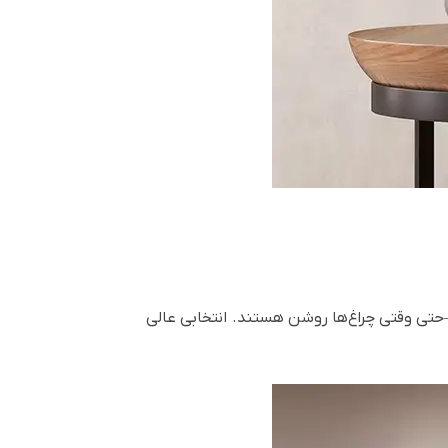
 مهمانی را شعله‌ور کنید—حتی وقتی چراغ‌ها روشن هستند. انتخابی عالی