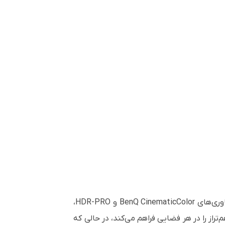
با روشنایی 3000 لومن تجربه‌ای فوق‌العاده از تماشای فیلم و بازی ارائه می‌دهد؛ با پوشش رنگ ۹۸٪ Rec. 709 و فناوری‌های BenQ CinematicColor و HDR-PRO،
از را در هر فضایی فراهم می‌کند، در حالی که