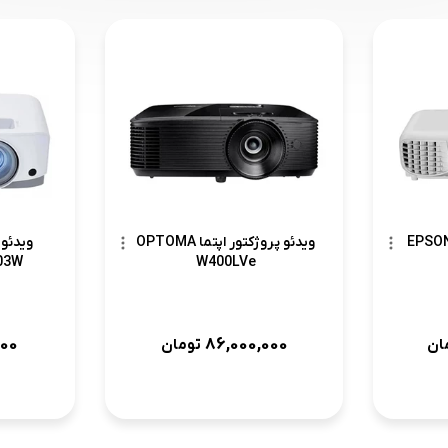
ئو پروژکتور اپسون EPSON
ویدئو پروژکتور اپتما OPTOMA
ویدئو
03W
W400LVe
000
86,000,000
ان
تومان