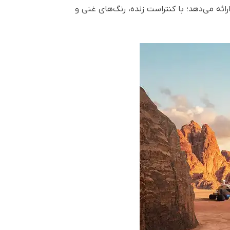
لطف فناوری‌های BenQ CinematicColor و HDR-PRO، ویدئو پروژکتور TK705i تصاویری چشمگیر با وضوح 4K ارائه می‌دهد؛ با کنتراست زنده، رنگ‌های غنی و