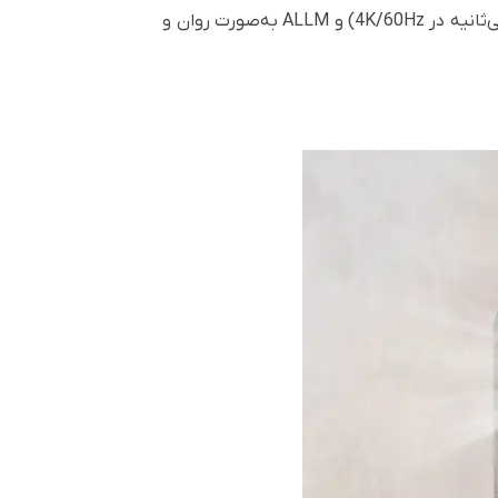
با Google TV داخلی به Netflix و دیگر سرویس‌ها دسترسی دارید و بازی‌ها نیز با تاخیر ورودی فوق‌العاده کم (۵ میلی‌ثانیه در 4K/60Hz) و ALLM به‌صورت روان و