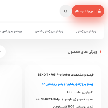
ورود | ثبت نام
ویدئو پروژکتور
ویدئو پروژکتور کلاسی
ویدئو پروژکتور ت
ویژگی های محصول
قیمت و مشخصات BENQ TK705i Projector
ویدئو پروژکتور بنکیو
/
ویدئو پروژکتور 4K
تکنولوژی ساخت:
LED
وضوح تصویر (رزولوشن) :
4K- 3840*2160 dpi
شدت روشنایی:
3000 انسی لومن