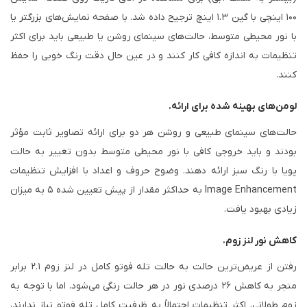
۱۰۰ اینچی با گین ۱.۳ اینچ ترجیح داده شد. با صفحه نمایش‌های بزرگتر یا
با نور محیطی متوسط، حالت‌های سینمای روشن یا طبیعی باید برای اکثر
تنظیمات به اندازه کافی کار کنند و در عین حال دقت رنگ خوبی را حفظ
کنند.
لومن‌های بهینه شده برای ارائه.
حالت‌های سینمای طبیعی و روشن هر دو برای ارائه تصاویر ثابت مؤثر
بودند و باید خروجی کافی با نور محیطی متوسط ​​بدون تغییر به حالت
پویا با رنگ سبز ارائه دهند. وضوح حروف و اعداد با افزایش تنظیمات
Image Enhancement به حداکثر مقدار از پیش تعیین شده ۵ به میزان
زیادی بهبود یافت.
کاهش نور لنز زوم.
رفتن از عریض‌ترین حالت به حالت تله فوتو کامل در لنز زوم ۲.۱ برابر
منجر به کاهش ۲۶ درصدی نور در هر حالت رنگی می‌شود. اما با توجه به
زوم طولانی، اکثر تنظیمات احتمالاً به ظرفیت کامل تله فوتو نیاز ندارند،