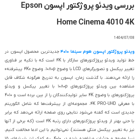
بررسی ویدئو پروژکتور اپسون Epson
Home Cinema 4010 4K
1404/07/08
ویدئو پروژکتور اپسون هوم سینما ۴۰۱۰
جدیدترین محصول اپسون در
خط تولید ویدئو پروژکتورهای سازگار با ۴K است که با تکیه بر فناوری
تغییر پیکسل و تصویرگرهای LCD با وضوح ۱۰۸۰p، وضوح «۴K پیشرفته»
را ارائه می‌دهند. با گذشت زمان، اپسون به تدریج هرگونه شکاف قابل
مشاهده بین ویدئو پروژکتورهای ۱۰۸۰p با تغییر پیکسل و ویدئو
پروژکتورهای با وضوح ۴K سایر تولیدکنندگان را از بین برده است و ۴۰۱۰
با معرفی ۴K PRO-UHD، مجموعه‌ای از پیشرفت‌ها که شامل الگوریتم
جدیدی است که گفته می‌شود نتایجی روی صفحه ارائه می‌دهد که برابر
یا حتی بهتر از ویدئو پروژکتورهای دارای رتبه ۴K است (که برخی از آنها
نیز به تغییر پیکسل متکی هستند). نمی‌توانیم با این ادعا مخالفت کنیم،
زیرا وضوح و جزئیات مشاهده شده در ۴۰۱۰، به کمک لنز شیشه‌ای ۱۵