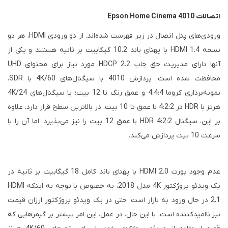
اتصالات Epson Home Cinema 4010
ورودی‌های پنل اتصال در زیر فهرست شده‌اند. از دو ورودی HDMI، هر دو
نسخه HDMI 1.4 با پهنای باند 10.2 گیگابیت بر ثانیه هستند و یکی از
آنها دارای مدیریت حق چاپ HDCP 2.2 مورد نیاز برای محتوای UHD
محافظت شده است. پردازش 4010 با سیگنال‌های 4K/60 با SDR،
نمونه‌برداری کروما 4:4:4 و عمق رنگ تا 12 بیت؛ یا سیگنال‌های 4K/24
هرتز با HDR در 4:2:2 با عمق تا 10 بیت، در بالاترین سطح قرار دارد. علاوه
بر این، سیگنال HDR 4:2:2 با عمق 12 بیت را نیز می‌پذیرد، اما آن را با
سرعت 10 بیت پردازش می‌کند.
عدم وجود پورت HDMI 2.0 با پهنای باند کامل 18 گیگابیت بر ثانیه در
یک ویدئو پروژکتور 4K مدل 2018، به خصوص با توجه به اینکه HDMI
2.1 در حال ورود به بازار است، حتی در یک ویدئو پروژکتور ارزان قیمت
نیز ناامیدکننده است. با این حال، در عمل، این امر بیشتر بر گیمرهایی که