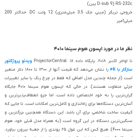
RS-232c (D-sub 9 پین)
خروجی تریگر (مینی جک 3.5 میلی‌متری) 12 ولت DC، حداکثر 200
میلی‌آمپر
نظر ما در مورد اپسون هوم سینما ۴۰۱۰
تا اواخر اکتبر ۲۰۱۸، پایگاه داده ProjectorCentral، ۱۸
ویدئو پروژکتور
سازگار با ۴K
را نشان می‌دهد که قیمت آنها از ۱۳۰۰ تا ۱۸۰۰ دلار متغیر
است (از جمله چندین مدل اضافی که فقط در چرخ رنگ یا سایر تغییرات
جزئی متفاوت هستند). در حالی که اپسون هوم سینما ۴۰۱۰ جایگاه
گران‌ترین را به خود اختصاص داده است، اما جزو انعطاف‌پذیرترین و
آسان‌ترین دستگاه‌ها برای راه‌اندازی و کامل‌ترین امکانات است. تا جایی که
کیفیت ساخت شاخصی برای آن باشد، این دستگاه همچنین بزرگترین و
سنگین‌ترین دستگاه در این گروه است (به همراه مدل قبلی خود، هوم
سینما ۴۰۰۰). هیچ کس که این غول ۲۵ پوندی را از جعبه بیرون بیاورد،