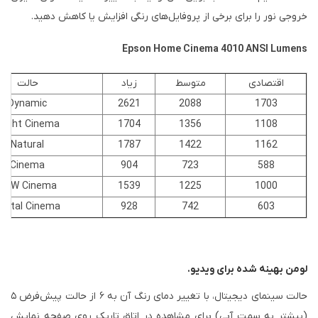
خروجی نور را برای برخی از پروفایل‌های رنگی افزایش یا کاهش دهید.
Epson Home Cinema 4010 ANSI Lumens
اقتصادی
متوسط
زیاد
حالت
Dynamic
2621
2088
1703
right Cinema
1704
1356
1108
Natural
1787
1422
1162
Cinema
904
723
588
B&W Cinema
1539
1225
1000
igital Cinema
928
742
603
لومن بهینه شده برای ویدیو.
حالت سینمای دیجیتال، با تغییر دمای رنگ آن به ۶ از حالت پیش‌فرض ۵
(بیشتر به سمت آبی) برای مشاهده در اتاق تاریک روی صفحه نمایش