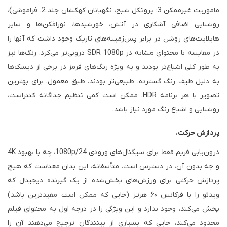
ماموریت غیرممکن 3: پروتکل شبح، نگهبانان کهکشان جلد 2، فراموشی)،
روشنایی اضافی آشکاری در آتش، خورشیدها، نورافکن‌ها و سایر
هایلایت‌های روشن در برابر پس‌زمینه‌های تاریک وجود داشت که آنها را
در مقایسه با محتوای مشابه در SDR 1080p درونی‌تر می‌کرد. رنگ‌ها نیز
به طور کلی اشباع‌تر بودند و به ویژه رنگ‌های قرمز در برخی از دیسک‌ها
به دلیل طیف رنگ گسترده، طبیعی‌تر بودند. طبق معمول، برای بهترین
تصویر با هر برنامه HDR، ممکن است کمی تنظیم جداگانه کنتراست،
روشنایی و اشباع رنگ مورد نیاز باشد.
پردازش حرکت.
درون‌یابی فریم فقط برای سیگنال‌های ورودی 1080p/24، چه با بهبود 4K
و چه بدون آن، در دسترس است. متأسفانه، این بدان معناست که هیچ
پردازش حرکتی برای ورزش‌های پخش‌شده از یک گیرنده دیجیتال که
ویدئو را با فرکانس ۶۰ هرتز (جایی که ممکن است مفیدترین باشد)
پخش می‌کند، وجود ندارد و این ویژگی را در درجه اول به محتوای فیلم
محدود می‌کند، جایی که بسیاری از بینندگان ترجیح می‌دهند آن را