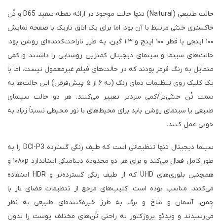
حالت طبیعی (Natural) تنها حالت موجود در ارائه نقطه سفید D65 و تُن
خاکستری خنثی مرتبط با آن بود، اما برای یک اتاق تاریک با صفحه نمایش
۱۰۰ اینچی با قطر ۱۰۰ اینچ و ۱.۳ گین، به طرز ناراحت‌کننده‌ای روشن بود.
حالت‌های سینما و سینمای دیجیتال کمترین روشنایی را داشتند و کمی
متمایل به رنگ قرمز بودند که در حالت‌های فیلم غیرمعمول نیست، اما با
یک کلیک روی تنظیمات دمای رنگ (به ۶ از ۵ پیش‌فرض) این حالت‌ها به
سمت تُن خنثی‌تر/کمی سردتر تغییر می‌کنند. هر دو حالت سینمای
طبیعی یا سینمای روشن باید برای محیط‌های با نور محیطی نسبتاً زیاد به
خوبی عمل کنند.
سینما دیجیتال تنها تنظیماتی است که طیف رنگی گسترده DCI-P3 را به
طور کامل فعال می‌کند و برای هر دو محدوده دینامیکی استاندارد ۱۰۸۰p و
همچنین بلوری‌های UHD که از طیف رنگی گسترده‌تر و HDR استفاده
می‌کنند، مناسب بوده است. کلیپ‌های مرجع از تنظیمات فضای باز با
چمن، آسمان و شاخ و برگ به طرز خیره‌کننده‌ای طبیعی به نظر
می‌رسیدند و ویدئو پروژکتور به راحتی تُن‌های مختلف پوست را بدون