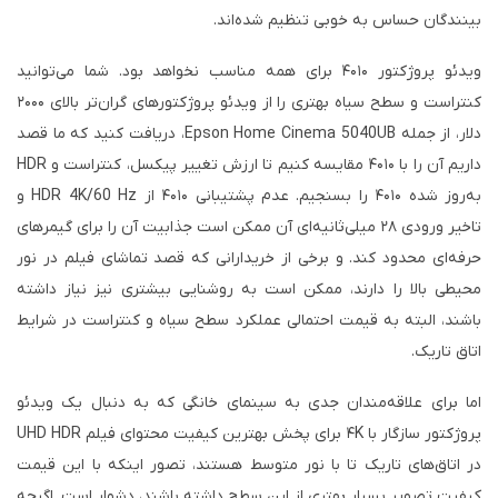
بینندگان حساس به خوبی تنظیم شده‌اند.
ویدئو پروژکتور ۴۰۱۰ برای همه مناسب نخواهد بود. شما می‌توانید
کنتراست و سطح سیاه بهتری را از ویدئو پروژکتورهای گران‌تر بالای ۲۰۰۰
دلار، از جمله Epson Home Cinema 5040UB، دریافت کنید که ما قصد
داریم آن را با ۴۰۱۰ مقایسه کنیم تا ارزش تغییر پیکسل، کنتراست و HDR
به‌روز شده ۴۰۱۰ را بسنجیم. عدم پشتیبانی ۴۰۱۰ از HDR 4K/60 Hz و
تاخیر ورودی ۲۸ میلی‌ثانیه‌ای آن ممکن است جذابیت آن را برای گیمرهای
حرفه‌ای محدود کند. و برخی از خریدارانی که قصد تماشای فیلم در نور
محیطی بالا را دارند، ممکن است به روشنایی بیشتری نیز نیاز داشته
باشند، البته به قیمت احتمالی عملکرد سطح سیاه و کنتراست در شرایط
اتاق تاریک.
اما برای علاقه‌مندان جدی به سینمای خانگی که به دنبال یک ویدئو
پروژکتور سازگار با ۴K برای پخش بهترین کیفیت محتوای فیلم UHD HDR
در اتاق‌های تاریک تا با نور متوسط ​​هستند، تصور اینکه با این قیمت
کیفیت تصویر بسیار بهتری از این سطح داشته باشند، دشوار است. اگرچه