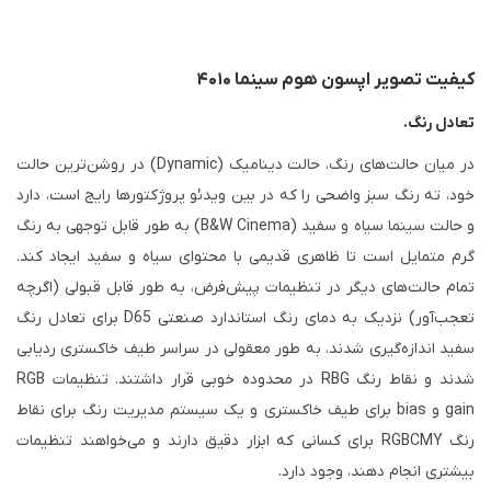
کیفیت تصویر اپسون هوم سینما ۴۰۱۰
تعادل رنگ.
در میان حالت‌های رنگ، حالت دینامیک (Dynamic) در روشن‌ترین حالت
خود، ته رنگ سبز واضحی را که در بین ویدئو پروژکتورها رایج است، دارد
و حالت سینما سیاه و سفید (B&W Cinema) به طور قابل توجهی به رنگ
گرم متمایل است تا ظاهری قدیمی با محتوای سیاه و سفید ایجاد کند.
تمام حالت‌های دیگر در تنظیمات پیش‌فرض، به طور قابل قبولی (اگرچه
تعجب‌آور) نزدیک به دمای رنگ استاندارد صنعتی D65 برای تعادل رنگ
سفید اندازه‌گیری شدند، به طور معقولی در سراسر طیف خاکستری ردیابی
شدند و نقاط رنگ RBG در محدوده خوبی قرار داشتند. تنظیمات RGB
gain و bias برای طیف خاکستری و یک سیستم مدیریت رنگ برای نقاط
رنگ RGBCMY برای کسانی که ابزار دقیق دارند و می‌خواهند تنظیمات
بیشتری انجام دهند، وجود دارد.