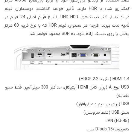
قصد استفاده از ویدئو پروژکتور خود را برای بازی‌های 4K/60 هرتز
کدگذاری شده با HDR دارند، تأثیر خواهد گذاشت. دوستداران فیلم
می‌توانند از اکثر دیسک‌های UHD HDR با نرخ فریم اصلی 24 فریم در
ثانیه لذت ببرند، اگرچه هر محتوای فیلم HDR که با نرخ فریم 60 هرتز
پخش یا روی دیسک ارائه شود، به SDR محدود خواهد شد.
HDMI 1.4 (یکی با HDCP 2.2)
USB نوع A (برای کابل HDMI اپتیکال، حداکثر 300 میلی‌آمپر، فقط منبع
تغذیه)
USB (برای بی‌سیم و میان‌افزار)
مینی USB (فقط سرویس)
LAN (RJ-45)
کامپیوتر/D-sub 15 پین