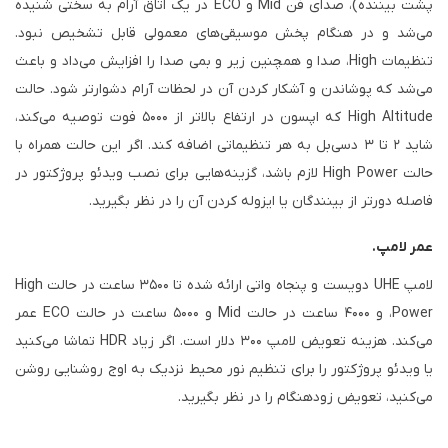
پشت بیننده)، صدای فن Mid و ECO در یک اتاق آرام به سختی شنیده
می‌شد و در هنگام پخش موسیقی‌های معمولی قابل تشخیص نبود.
تنظیمات High، صدا و همچنین زیر و بمی صدا را افزایش می‌داد و باعث
می‌شد که پوشاندن و آشکار کردن آن در لحظات آرام دشوارتر شود. حالت
High Altitude که اپسون در ارتفاع بالاتر از ۵۰۰۰ فوت توصیه می‌کند،
شاید ۲ تا ۳ دسی‌بل به هر تنظیماتی اضافه کند. اگر این حالت همراه با
حالت High Power لازم باشد، گزینه‌هایی برای نصب ویدئو پروژکتور در
فاصله دورتر از بینندگان یا ایزوله کردن آن را در نظر بگیرید.
عمر لامپ.
لامپ UHE دویست و پنجاه واتی ارائه شده تا ۳۵۰۰ ساعت در حالت High
Power، و ۴۰۰۰ ساعت در حالت Mid و ۵۰۰۰ ساعت در حالت ECO عمر
می‌کند. هزینه تعویض لامپ ۳۰۰ دلار است. اگر زیاد HDR تماشا می‌کنید
یا ویدئو پروژکتور را برای تنظیم نور محیط نزدیک به اوج روشنایی روشن
می‌کنید، تعویض زودهنگام را در نظر بگیرید.