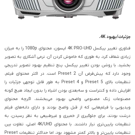
جزئیات/بهبود 4K.
فناوری تغییر پیکسل 4K PRO-UHD اپسون، محتوای 1080p را به میزان
زیادی شفاف کرد، به طوری که خاموش کردن آن، نرمی آشکاری به تصویر
بخشید. با روشن بودن تغییر پیکسل، پنج تنظیم بهبود تصویر تدریجی
وجود دارد که پیش‌فرض آن Preset 2 است. در اکثر محتوای فیلم،
تنظیمات بالای Preset 5 و Preset 4 به طور قابل توجهی جزئیات را
افزایش داده و کنتراست و سه‌بعدی بودن اشیاء را بدون ایجاد هیچ گونه
مصنوعات زنگ مصنوعی واضحی بهبود می‌بخشند، اگرچه محتوای
ویدیویی یا فیلم‌هایی که از قبل واضح بودند و دارای دانه‌های فیلم
درشت بودند، برای جلوگیری از خمیری و غیرطبیعی به نظر رسیدن، به
تنظیمات پایین‌تری نیاز داشتند. با محتوای 4K/UHD اصلی، تفاوت بین
تنظیمات پایین‌تر و بالاتر کمتر مشهود بود، اما حداکثر تنظیمات Preset