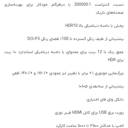
نسبت کنتراست 200000:1 با دیافراگم خودکار برای بهینه‌سازی
صحنه‌های تاریک
پخش با دامنه دینامیکی بالا HDR10
پشتیبانی از طیف رنگی گسترده تا 100٪ فضای رنگی DCI-P3
عمق رنگ تا 12 بیت برای محتوای با دامنه دینامیکی استاندارد؛ ۱۰ بیت
برای HDR
بزرگنمایی موتوری ۲.۱ برابر با تغییر لنز عمودی +/-۹۶٪ و +/-۴۷٪ افقی
پشتیبانی از سه‌بعدی ۱۰۸۰p
دانگل وای فای اختیاری
پورت برق USB برای کابل HDMI فیبر نوری
لامپ با حداکثر ۳۵۰۰ تا ۵۰۰۰ ساعت کارکرد