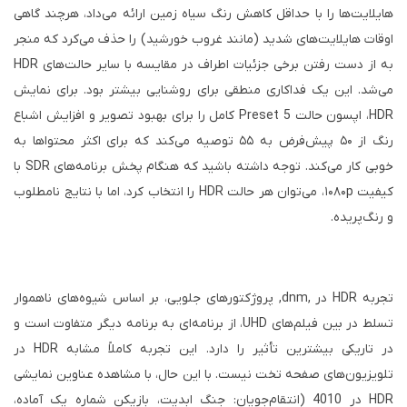
هایلایت‌ها را با حداقل کاهش رنگ سیاه زمین ارائه می‌داد، هرچند گاهی
اوقات هایلایت‌های شدید (مانند غروب خورشید) را حذف می‌کرد که منجر
به از دست رفتن برخی جزئیات اطراف در مقایسه با سایر حالت‌های HDR
می‌شد. این یک فداکاری منطقی برای روشنایی بیشتر بود. برای نمایش
HDR، اپسون حالت Preset 5 کامل را برای بهبود تصویر و افزایش اشباع
رنگ از ۵۰ پیش‌فرض به ۵۵ توصیه می‌کند که برای اکثر محتواها به
خوبی کار می‌کند. توجه داشته باشید که هنگام پخش برنامه‌های SDR با
کیفیت ۱۰۸۰p، می‌توان هر حالت HDR را انتخاب کرد، اما با نتایج نامطلوب
و رنگ‌پریده.
تجربه HDR در ,dnm, پروژکتورهای جلویی، بر اساس شیوه‌های ناهموار
تسلط در بین فیلم‌های UHD، از برنامه‌ای به برنامه دیگر متفاوت است و
در تاریکی بیشترین تأثیر را دارد. این تجربه کاملاً مشابه HDR در
تلویزیون‌های صفحه تخت نیست. با این حال، با مشاهده عناوین نمایشی
HDR در 4010 (انتقام‌جویان: جنگ ابدیت، بازیکن شماره یک آماده،