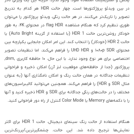
پخش و استریمینگ استفاده شود، وجود ندارد، اگرچه این یک ویژگی نادر
در بین ویدئو پروژکتورها است. چهار حالت HDR هر کدام به تدریج
تصویر را تاریک‌تر می‌کنند. در هر حالت رنگی، ویدئو پروژکتور را می‌توان
طوری تنظیم کرد که هنگام مشاهده flag HDR در محتوای ۴K، به طور
خودکار روشن‌ترین حالت HDR 1 (با استفاده از گزینه Auto Bright) یا
حالت HDR 2 (خودکار) را انتخاب کند. این امر امکان جابجایی یکپارچه بین
محتوای ۱۰۸۰p SDR و UHD HDR را فراهم می‌کند، اما تنظیمات تصویر
اختصاصی برای هر نوع وجود ندارد. با این حال، ۱۰ حافظه کاربری ,dnm,
پروژکتور (جدا از حافظه‌های موقعیت لنز آن) امکان ذخیره و فراخوانی
تنظیمات جداگانه در همان حالت رنگ و امکان نامگذاری آنها (به عنوان
مثال SDR و HDR) را فراهم می‌کند. همچنین می‌توانید کالیبراسیون‌های
مختلف را در حالت‌های رنگی جداگانه برای SDR و HDR ذخیره کنید و آنها
را با دکمه‌های Memory یا Color Mode کنترل از راه دور فراخوانی کنید.
هنگام استفاده از حالت رنگ سینمای دیجیتال، حالت HDR 1 برای اکثر
نمایش‌ها ترجیح داده شد. این حالت، چشمگیرترین/پررنگ‌ترین